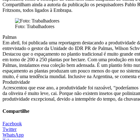
Compartilham ainda a autoria da publicação os pesquisadores Pablo 
Fritzsons, todos ligados à Embrapa.
Foto: Trabalhadores
Palmas
Em abril, foi publicada uma reportagem destacando a produtividade d
entrevistado o gestor da Unidade do IDR PR de Palmas, Wilson Schve
Destacou que o espaçamento no plantio tradicional é muito grande entr
em torno de 200 a 250 plantas por hectare. Com uma produção em torn
Palmas, instalamos essa coleção bem adensada. É um plantio feito num
espaçamento as plantas produzam um pouco menos do que no sistema tr
muito, é uma tendência mundial. Inclusive na Argentina, se comenta e
Produtividade
Acrescentou que esse ano, a produtividade foi razoável, “poderíamos 
da oliveira é muito leve, cai. Porque não existem insetos que poliniza
produtividade excepcional, devido a intempérie do tempo, da chuvara
Compartilhe
Facebook
Twitter
WhatsApp