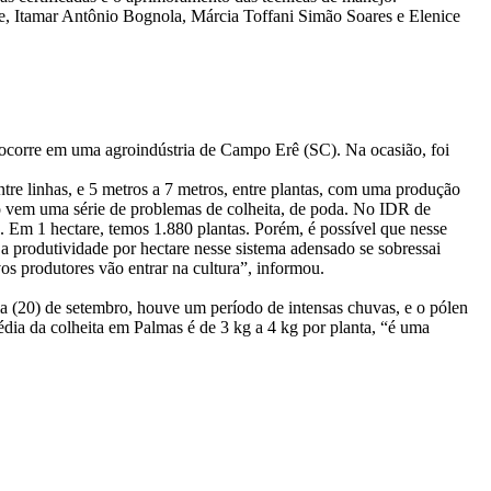
e, Itamar Antônio Bognola, Márcia Toffani Simão Soares e Elenice
e ocorre em uma agroindústria de Campo Erê (SC). Na ocasião, foi
ntre linhas, e 5 metros a 7 metros, entre plantas, com uma produção
so vem uma série de problemas de colheita, de poda. No IDR de
. Em 1 hectare, temos 1.880 plantas. Porém, é possível que nesse
a produtividade por hectare nesse sistema adensado se sobressai
os produtores vão entrar na cultura”, informou.
ia (20) de setembro, houve um período de intensas chuvas, e o pólen
média da colheita em Palmas é de 3 kg a 4 kg por planta, “é uma