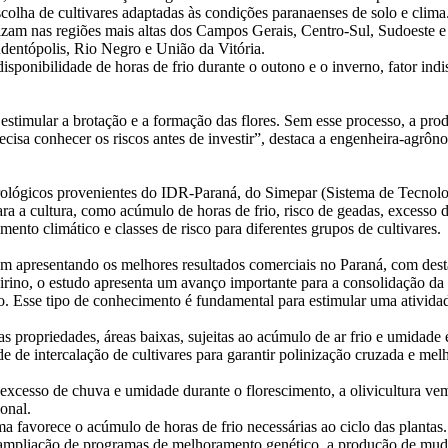
colha de cultivares adaptadas às condições paranaenses de solo e clima
alizam nas regiões mais altas dos Campos Gerais, Centro-Sul, Sudoeste 
dentópolis, Rio Negro e União da Vitória.
e disponibilidade de horas de frio durante o outono e o inverno, fator 
e estimular a brotação e a formação das flores. Sem esse processo, a p
 precisa conhecer os riscos antes de investir”, destaca a engenheira-a
ológicos provenientes do IDR-Paraná, do Simepar (Sistema de Tecnolog
ra a cultura, como acúmulo de horas de frio, risco de geadas, excesso 
ento climático e classes de risco para diferentes grupos de cultivares.
vêm apresentando os melhores resultados comerciais no Paraná, com de
rino, o estudo apresenta um avanço importante para a consolidação da 
ão. Esse tipo de conhecimento é fundamental para estimular uma ativida
as propriedades, áreas baixas, sujeitas ao acúmulo de ar frio e umidad
 de intercalação de cultivares para garantir polinização cruzada e mel
 excesso de chuva e umidade durante o florescimento, a olivicultura vem
onal.
ma favorece o acúmulo de horas de frio necessárias ao ciclo das plantas
 ampliação de programas de melhoramento genético, a produção de muda