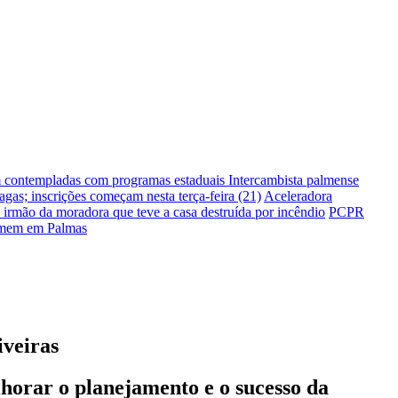
m contempladas com programas estaduais
Intercambista palmense
gas; inscrições começam nesta terça-feira (21)
Aceleradora
irmão da moradora que teve a casa destruída por incêndio
PCPR
homem em Palmas
iveiras
lhorar o planejamento e o sucesso da