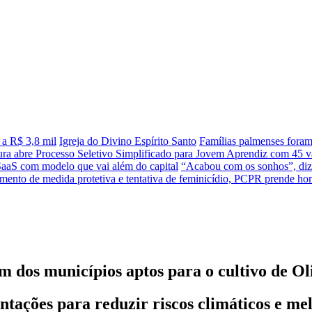
 a R$ 3,8 mil
Igreja do Divino Espírito Santo
Famílias palmenses fora
tura abre Processo Seletivo Simplificado para Jovem Aprendiz com 45 va
SaaS com modelo que vai além do capital
“Acabou com os sonhos”, diz 
ento de medida protetiva e tentativa de feminicídio, PCPR prende 
dos municípios aptos para o cultivo de Ol
ntações para reduzir riscos climáticos e me