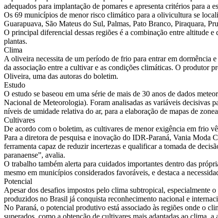
adequados para implantação de pomares e apresenta critérios para a es
Os 69 municípios de menor risco climático para a olivicultura se loc
Guarapuava, São Mateus do Sul, Palmas, Pato Branco, Piraquara, Pru
O principal diferencial dessas regiões é a combinação entre altitude 
plantas.
Clima
A oliveira necessita de um período de frio para entrar em dormência 
da associação entre a cultivar e as condições climáticas. O produtor
Oliveira, uma das autoras do boletim.
Estudo
O estudo se baseou em uma série de mais de 30 anos de dados meteor
Nacional de Meteorologia). Foram analisadas as variáveis decisivas pa
níveis de umidade relativa do ar, para a elaboração de mapas de zoneam
Cultivares
De acordo com o boletim, as cultivares de menor exigência em frio 
Para a diretora de pesquisa e inovação do IDR-Paraná, Vania Moda Ci
ferramenta capaz de reduzir incertezas e qualificar a tomada de decis
paranaense”, avalia.
O trabalho também alerta para cuidados importantes dentro das própri
mesmo em municípios considerados favoráveis, e destaca a necessidade
Potencial
Apesar dos desafios impostos pelo clima subtropical, especialmente o
produzidos no Brasil já conquista reconhecimento nacional e internaci
No Paraná, o potencial produtivo está associado às regiões onde o cli
superados, como a obtenção de cultivares mais adaptadas ao clima, a