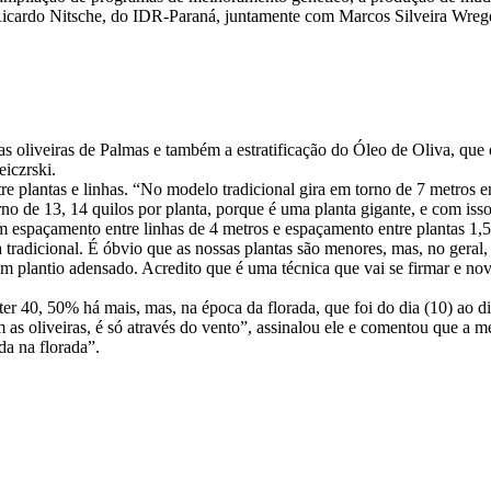
Ricardo Nitsche, do IDR-Paraná, juntamente com Marcos Silveira Wreg
as oliveiras de Palmas e também a estratificação do Óleo de Oliva, qu
iczrski.
e plantas e linhas. “No modelo tradicional gira em torno de 7 metros e
o de 13, 14 quilos por planta, porque é uma planta gigante, e com is
 espaçamento entre linhas de 4 metros e espaçamento entre plantas 1,5
adicional. É óbvio que as nossas plantas são menores, mas, no geral, 
m plantio adensado. Acredito que é uma técnica que vai se firmar e nov
ter 40, 50% há mais, mas, na época da florada, que foi do dia (10) ao d
m as oliveiras, é só através do vento”, assinalou ele e comentou que a 
da na florada”.