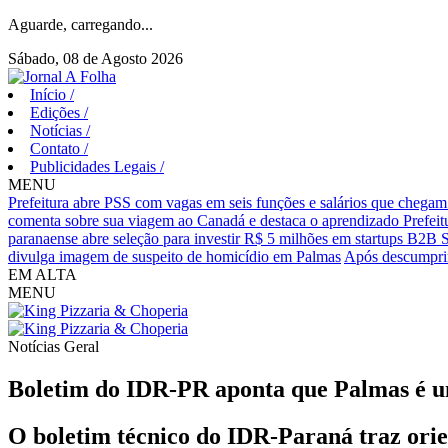
Aguarde, carregando...
Sábado, 08 de Agosto 2026
Início
/
Edições
/
Notícias
/
Contato
/
Publicidades Legais
/
MENU
Prefeitura abre PSS com vagas em seis funções e salários que chegam
comenta sobre sua viagem ao Canadá e destaca o aprendizado
Prefei
paranaense abre seleção para investir R$ 5 milhões em startups B2B 
divulga imagem de suspeito de homicídio em Palmas
Após descumprim
EM ALTA
MENU
Notícias
Geral
Boletim do IDR-PR aponta que Palmas é um 
O boletim técnico do IDR-Paraná traz orie