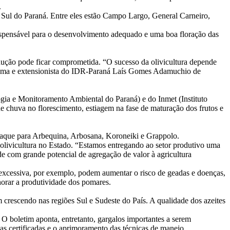
.
e Sul do Paraná. Entre eles estão Campo Largo, General Carneiro,
indispensável para o desenvolvimento adequado e uma boa floração das
rodução pode ficar comprometida. “O sucesso da olivicultura depende
grônoma e extensionista do IDR-Paraná Laís Gomes Adamuchio de
ia e Monitoramento Ambiental do Paraná) e do Inmet (Instituto
de chuva no florescimento, estiagem na fase de maturação dos frutos e
staque para Arbequina, Arbosana, Koroneiki e Grappolo.
olivicultura no Estado. “Estamos entregando ao setor produtivo uma
de com grande potencial de agregação de valor à agricultura
e excessiva, por exemplo, podem aumentar o risco de geadas e doenças,
horar a produtividade dos pomares.
 crescendo nas regiões Sul e Sudeste do País. A qualidade dos azeites
. O boletim aponta, entretanto, gargalos importantes a serem
s certificadas e o aprimoramento das técnicas de manejo.