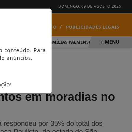
DOMINGO, 09 DE AGOSTO 2026
/
/
NOTÍCIAS
CONTATO
PUBLICIDADES LEGAIS
MENU
ÍRITO SANTO
FAMÍLIAS PALMENSES FORAM CONTEMPLAD
o conteúdo. Para
de anúncios.
AÇÃO!
entos em moradias no
 respondeu por 35% do total dos
asa Paulista, do estado de São