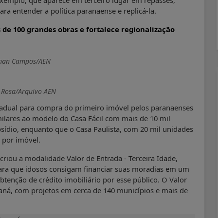
xemplo, que aparece em terceiro lugar em repasses,
a entender a política paranaense e replicá-la.
de 100 grandes obras e fortalece regionalização
than Campos/AEN
l Rosa/Arquivo AEN
tadual para compra do primeiro imóvel pelos paranaenses
milares ao modelo do Casa Fácil com mais de 10 mil
sídio, enquanto que o Casa Paulista, com 20 mil unidades
 por imóvel.
criou a modalidade Valor de Entrada - Terceira Idade,
 para que idosos consigam financiar suas moradias em um
btenção de crédito imobiliário por esse público. O Valor
raná, com projetos em cerca de 140 municípios e mais de