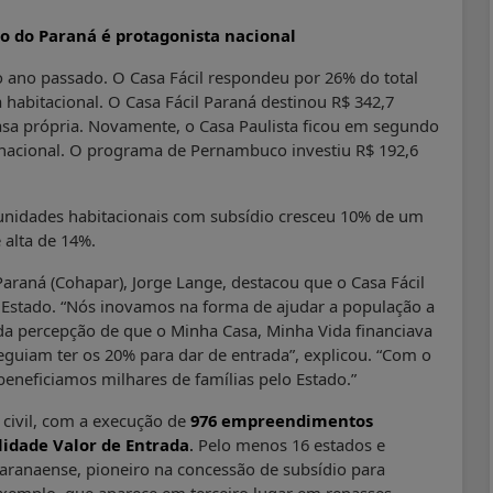
o do Paraná é protagonista nacional
ano passado. O Casa Fácil respondeu por 26% do total
 habitacional. O Casa Fácil Paraná destinou R$ 342,7
asa própria. Novamente, o Casa Paulista ficou em segundo
a nacional. O programa de Pernambuco investiu R$ 192,6
nidades habitacionais com subsídio cresceu 10% de um
 alta de 14%.
araná (Cohapar), Jorge Lange, destacou que o Casa Fácil
do Estado. “Nós inovamos na forma de ajudar a população a
 da percepção de que o Minha Casa, Minha Vida financiava
eguiam ter os 20% para dar de entrada”, explicou. “Com o
 beneficiamos milhares de famílias pelo Estado.”
civil, com a execução de
976 empreendimentos
idade Valor de Entrada
.
Pelo menos 16 estados e
paranaense, pioneiro na concessão de subsídio para