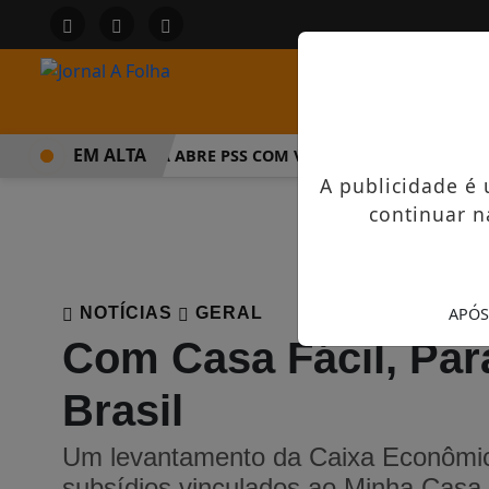
EM ALTA
PREFEITURA ABRE PSS COM VAGAS EM SEIS FUNÇÕES E SA
A publicidade é
continuar n
NOTÍCIAS
GERAL
APÓS
Com Casa Fácil, Par
Brasil
Um levantamento da Caixa Econômica
subsídios vinculados ao Minha Casa