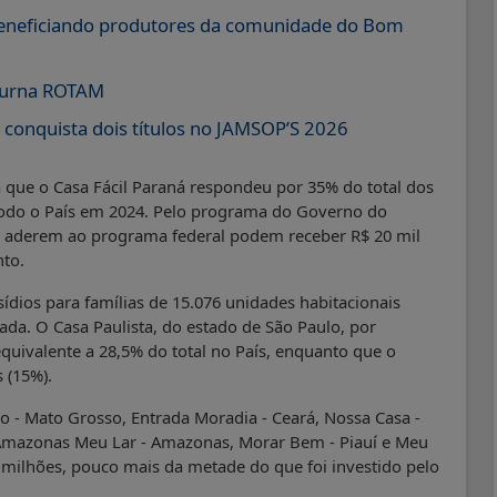
beneficiando produtores da comunidade do Bom
turna ROTAM
conquista dois títulos no JAMSOP’S 2026
que o Casa Fácil Paraná respondeu por 35% do total dos
todo o País em 2024. Pelo programa do Governo do
ue aderem ao programa federal podem receber R$ 20 mil
nto.
ídios para famílias de 15.076 unidades habitacionais
ada. O Casa Paulista, do estado de São Paulo, por
quivalente a 28,5% do total no País, enquanto que o
 (15%).
ão - Mato Grosso, Entrada Moradia - Ceará, Nossa Casa -
l, Amazonas Meu Lar - Amazonas, Morar Bem - Piauí e Meu
 milhões, pouco mais da metade do que foi investido pelo