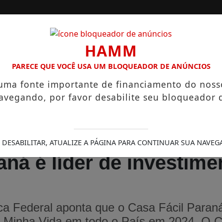
/
/
INÍCIO
EDIÇÕES
HAMM
PARECE QUE VOCÊ USA UM BLOQUEADOR DE ANÚNCIOS
LÁRIOS QUE CHEGAM A R$ 3,8 MIL
IGREJA DO DIVINO ESP
 uma fonte importante de financiamento do noss
avegando, por favor desabilite seu bloqueador 
 DESABILITAR, ATUALIZE A PÁGINA PARA CONTINUAR SUA NAVEG
aná é líder de investim
 Federal aponta que o Casa Fácil Paraná
, Minha Vida em todo o País em 2024. O C