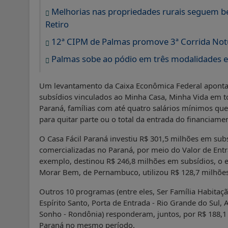
Melhorias nas propriedades rurais seguem 
Retiro
12ª CIPM de Palmas promove 3ª Corrida No
Palmas sobe ao pódio em três modalidades e 
Um levantamento da Caixa Econômica Federal aponta 
subsídios vinculados ao Minha Casa, Minha Vida em 
Paraná, famílias com até quatro salários mínimos q
para quitar parte ou o total da entrada do financiame
O Casa Fácil Paraná investiu R$ 301,5 milhões em subs
comercializadas no Paraná, por meio do Valor de Entr
exemplo, destinou R$ 246,8 milhões em subsídios, o e
Morar Bem, de Pernambuco, utilizou R$ 128,7 milhões
Outros 10 programas (entre eles, Ser Família Habitaç
Espírito Santo, Porta de Entrada - Rio Grande do Su
Sonho - Rondônia) responderam, juntos, por R$ 188,1
Paraná no mesmo período.