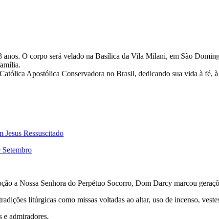
 anos. O corpo será velado na Basílica da Vila Milani, em São Domingo
amília.
Católica Apostólica Conservadora no Brasil, dedicando sua vida à fé, 
m Jesus Ressuscitado
e Setembro
evoção a Nossa Senhora do Perpétuo Socorro, Dom Darcy marcou gerações
dições litúrgicas como missas voltadas ao altar, uso de incenso, vestes 
s e admiradores.