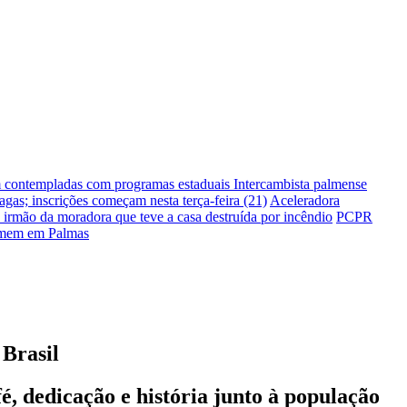
m contempladas com programas estaduais
Intercambista palmense
gas; inscrições começam nesta terça-feira (21)
Aceleradora
irmão da moradora que teve a casa destruída por incêndio
PCPR
homem em Palmas
 Brasil
, dedicação e história junto à população