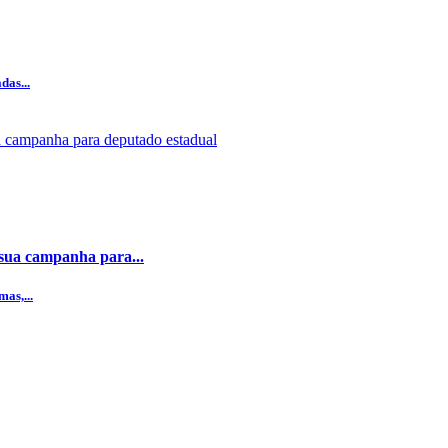
das...
 sua campanha para...
as,...