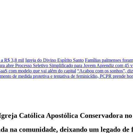
 a R$ 3,8 mil
Igreja do Divino Espírito Santo
Famílias palmenses fora
tura abre Processo Seletivo Simplificado para Jovem Aprendiz com 45 va
SaaS com modelo que vai além do capital
“Acabou com os sonhos”, diz 
ento de medida protetiva e tentativa de feminicídio, PCPR prende 
 Igreja Católica Apostólica Conservadora no
da na comunidade, deixando um legado de fé