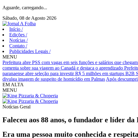
Aguarde, carregando...
Sábado, 08 de Agosto 2026
Início
/
Edições
/
Notícias
/
Contato
/
Publicidades Legais
/
MENU
Prefeitura abre PSS com vagas em seis funções e salários que chegam
comenta sobre sua viagem ao Canadá e destaca o aprendizado
Prefei
paranaense abre seleção para investir R$ 5 milhões em startups B2B 
divulga imagem de suspeito de homicídio em Palmas
Após descumprim
EM ALTA
MENU
Notícias
Geral
Faleceu aos 88 anos, o fundador e líder da
Era uma pessoa muito conhecida e respeita