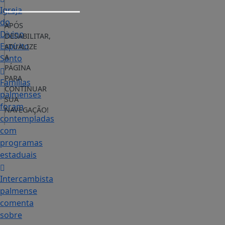
Igreja
do
APÓS
Divino
DESABILITAR,
Espírito
ATUALIZE
A
Santo
PÁGINA
PARA
Famílias
CONTINUAR
palmenses
SUA
foram
NAVEGAÇÃO!
contempladas
com
programas
estaduais
Intercambista
palmense
comenta
sobre