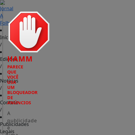
Início
/
HAMM
Edições
/
PARECE
QUE
VOCÊ
Notícias
USA
UM
/
BLOQUEADOR
DE
Contato
ANÚNCIOS
/
A
publicidade
Publicidades
é
Legais