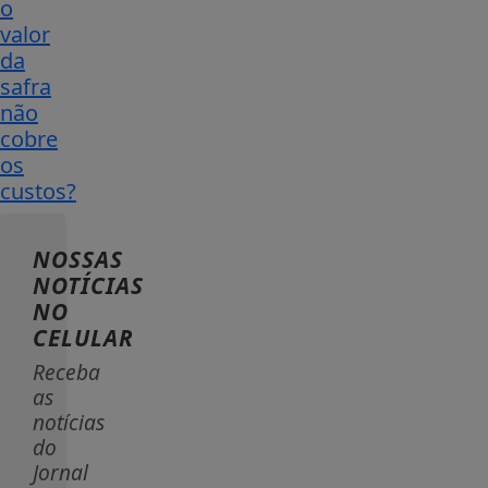
o
valor
da
safra
não
cobre
os
custos?
NOSSAS
NOTÍCIAS
NO
CELULAR
Receba
as
notícias
do
Jornal