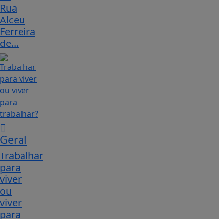
Rua
Alceu
Ferreira
de...
Geral
Trabalhar
para
viver
ou
viver
para