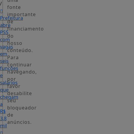
uma
/
fonte
importante
Prefeitura
de
abre
financiamento
PSS
do
com
nosso
vagas
conteúdo.
em
Para
seis
continuar
funções
navegando,
e
por
salários
favor
que
desabilite
chegam
seu
a
bloqueador
R$
de
3,8
anúncios.
mil