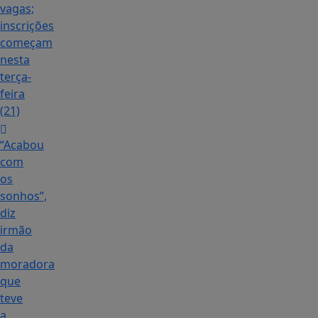
vagas;
inscrições
começam
nesta
terça-
feira
(21)
“Acabou
com
os
sonhos”,
diz
irmão
da
moradora
que
teve
a