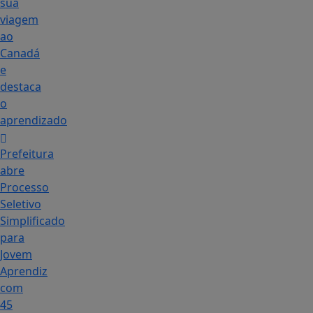
sua
viagem
ao
Canadá
e
destaca
o
aprendizado
Prefeitura
abre
Processo
Seletivo
Simplificado
para
Jovem
Aprendiz
com
45