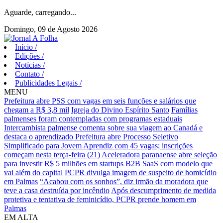
Aguarde, carregando...
Domingo, 09 de Agosto 2026
Início
/
Edições
/
Notícias
/
Contato
/
Publicidades Legais
/
MENU
Prefeitura abre PSS com vagas em seis funções e salários que
chegam a R$ 3,8 mil
Igreja do Divino Espírito Santo
Famílias
palmenses foram contempladas com programas estaduais
Intercambista palmense comenta sobre sua viagem ao Canadá e
destaca o aprendizado
Prefeitura abre Processo Seletivo
Simplificado para Jovem Aprendiz com 45 vagas; inscrições
começam nesta terça-feira (21)
Aceleradora paranaense abre seleção
para investir R$ 5 milhões em startups B2B SaaS com modelo que
vai além do capital
PCPR divulga imagem de suspeito de homicídio
em Palmas
“Acabou com os sonhos”, diz irmão da moradora que
teve a casa destruída por incêndio
Após descumprimento de medida
protetiva e tentativa de feminicídio, PCPR prende homem em
Palmas
EM ALTA