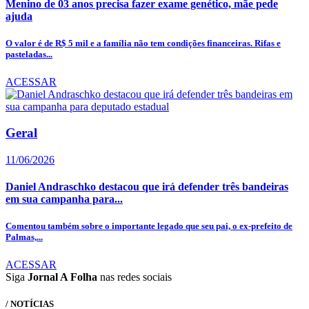
Menino de 03 anos precisa fazer exame genético, mãe pede
ajuda
O valor é de R$ 5 mil e a família não tem condições financeiras. Rifas e
pasteladas...
ACESSAR
Geral
11/06/2026
Daniel Andraschko destacou que irá defender três bandeiras
em sua campanha para...
Comentou também sobre o importante legado que seu pai, o ex-prefeito de
Palmas,...
ACESSAR
Siga
Jornal A Folha
nas redes sociais
/ NOTÍCIAS