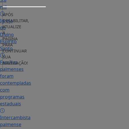
3,8
mil
APÓS
Igreja
DESABILITAR,
ATUALIZE
do
A
Divino
PÁGINA
Espírito
PARA
Santo
CONTINUAR
SUA
Famílias
NAVEGAÇÃO!
palmenses
foram
contempladas
com
programas
estaduais
Intercambista
palmense