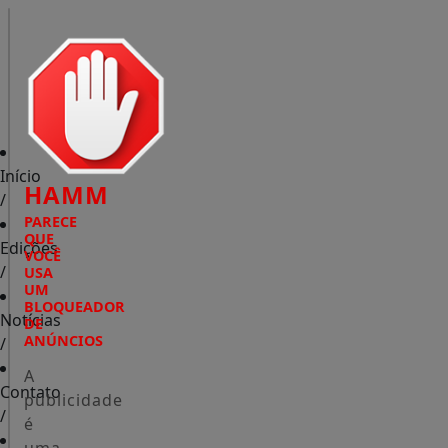
Início
HAMM
/
PARECE
QUE
Edições
VOCÊ
/
USA
UM
BLOQUEADOR
Notícias
DE
ANÚNCIOS
/
A
Contato
publicidade
/
é