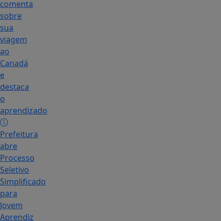
comenta
sobre
sua
viagem
ao
Canadá
e
destaca
o
aprendizado
Prefeitura
abre
Processo
Seletivo
Simplificado
para
Jovem
Aprendiz