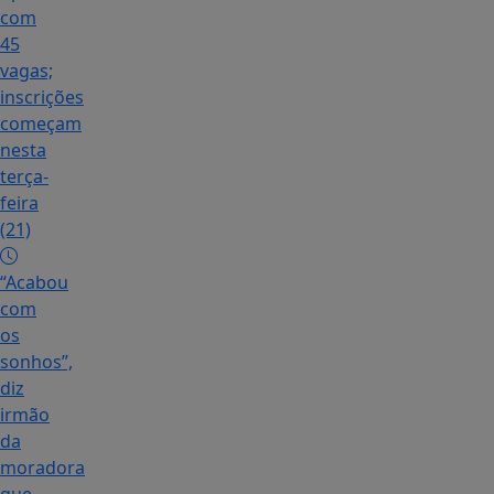
com
45
vagas;
inscrições
começam
nesta
terça-
feira
(21)
“Acabou
com
os
sonhos”,
diz
irmão
da
moradora