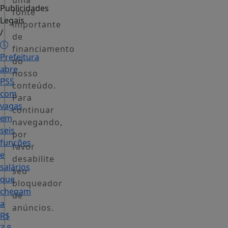
uma
Publicidades
fonte
Legais
importante
/
de
financiamento
Prefeitura
do
abre
nosso
PSS
conteúdo.
com
Para
vagas
continuar
em
navegando,
seis
por
funções
favor
e
desabilite
salários
seu
que
bloqueador
chegam
de
a
anúncios.
R$