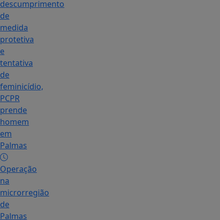
descumprimento
de
medida
protetiva
e
tentativa
de
feminicídio,
PCPR
prende
homem
em
Palmas
Operação
na
microrregião
de
Palmas