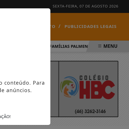
SEXTA-FEIRA, 07 DE AGOSTO 2026
/
/
NOTÍCIAS
CONTATO
PUBLICIDADES LEGAIS
MENU
ÍRITO SANTO
FAMÍLIAS PALMENSES FORAM CONTEMPLAD
o conteúdo. Para
de anúncios.
AÇÃO!