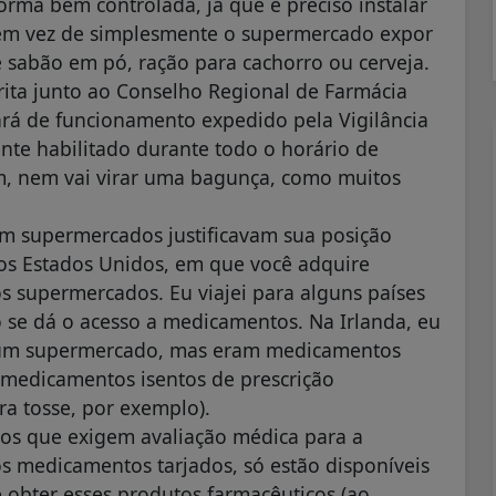
ma bem controlada, já que é preciso instalar
em vez de simplesmente o supermercado expor
 sabão em pó, ração para cachorro ou cerveja.
crita junto ao Conselho Regional de Farmácia
ará de funcionamento expedido pela Vigilância
nte habilitado durante todo o horário de
im, nem vai virar uma bagunça, como muitos
m supermercados justificavam sua posição
os Estados Unidos, em que você adquire
 supermercados. Eu viajei para alguns países
 se dá o acesso a medicamentos. Na Irlanda, eu
e um supermercado, mas eram medicamentos
s medicamentos isentos de prescrição
ra tosse, por exemplo).
tos que exigem avaliação médica para a
s medicamentos tarjados, só estão disponíveis
e obter esses produtos farmacêuticos (ao