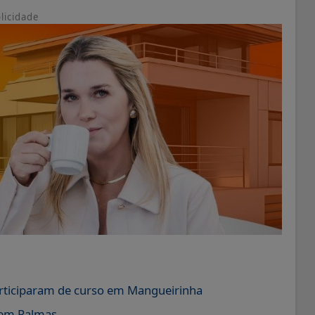
licidade
rticiparam de curso em Mangueirinha
a em Palmas