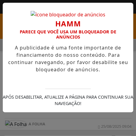
HAMM
PARECE QUE VOCÊ USA UM BLOQUEADOR DE
ANÚNCIOS
MENU
ABRE PSS COM VAGAS EM SEIS FUNÇÕES E SALÁRIOS QUE CHEG
A publicidade é uma fonte importante de
financiamento do nosso conteúdo. Para
continuar navegando, por favor desabilite seu
bloqueador de anúncios.
COLUNAS
COMERCIAL
pannn
APÓS DESABILITAR, ATUALIZE A PÁGINA PARA CONTINUAR SUA
NAVEGAÇÃO!
pann
A FOLHA
25/08/2025 09:04