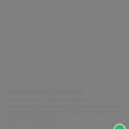
Termos de Uso e Privacidade
Esse site utiliza cookies para melhorar sua
experiência de navegação. Ao continuar o acesso,
entendemos que você concorda com nossos Termos
de Uso e Privacidade.
PARA MAIS INFORMAÇÕES,
ACESSE NOSSOS TERMOS