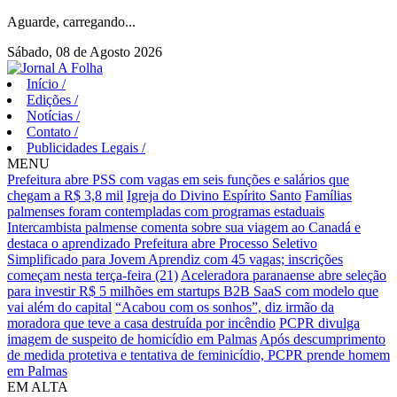
Aguarde, carregando...
Sábado, 08 de Agosto 2026
Início
/
Edições
/
Notícias
/
Contato
/
Publicidades Legais
/
MENU
Prefeitura abre PSS com vagas em seis funções e salários que
chegam a R$ 3,8 mil
Igreja do Divino Espírito Santo
Famílias
palmenses foram contempladas com programas estaduais
Intercambista palmense comenta sobre sua viagem ao Canadá e
destaca o aprendizado
Prefeitura abre Processo Seletivo
Simplificado para Jovem Aprendiz com 45 vagas; inscrições
começam nesta terça-feira (21)
Aceleradora paranaense abre seleção
para investir R$ 5 milhões em startups B2B SaaS com modelo que
vai além do capital
“Acabou com os sonhos”, diz irmão da
moradora que teve a casa destruída por incêndio
PCPR divulga
imagem de suspeito de homicídio em Palmas
Após descumprimento
de medida protetiva e tentativa de feminicídio, PCPR prende homem
em Palmas
EM ALTA