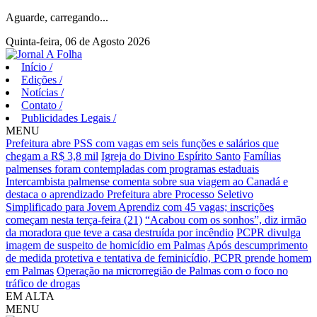
Aguarde, carregando...
Quinta-feira, 06 de Agosto 2026
Início
/
Edições
/
Notícias
/
Contato
/
Publicidades Legais
/
MENU
Prefeitura abre PSS com vagas em seis funções e salários que
chegam a R$ 3,8 mil
Igreja do Divino Espírito Santo
Famílias
palmenses foram contempladas com programas estaduais
Intercambista palmense comenta sobre sua viagem ao Canadá e
destaca o aprendizado
Prefeitura abre Processo Seletivo
Simplificado para Jovem Aprendiz com 45 vagas; inscrições
começam nesta terça-feira (21)
“Acabou com os sonhos”, diz irmão
da moradora que teve a casa destruída por incêndio
PCPR divulga
imagem de suspeito de homicídio em Palmas
Após descumprimento
de medida protetiva e tentativa de feminicídio, PCPR prende homem
em Palmas
Operação na microrregião de Palmas com o foco no
tráfico de drogas
EM ALTA
MENU