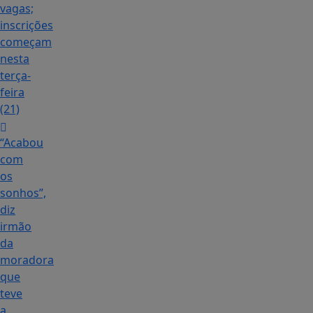
vagas;
inscrições
começam
nesta
terça-
feira
(21)
“Acabou
com
os
sonhos”,
diz
irmão
da
moradora
que
teve
a