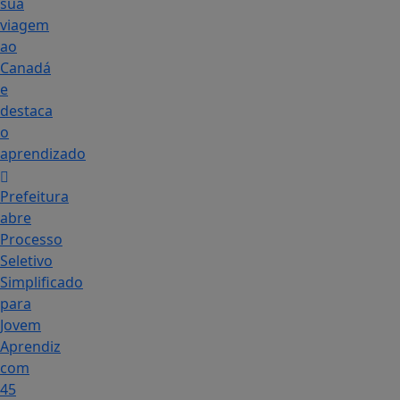
sua
viagem
ao
Canadá
e
destaca
o
aprendizado
Prefeitura
abre
Processo
Seletivo
Simplificado
para
Jovem
Aprendiz
com
45