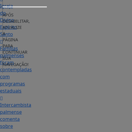
Igreja
do
APÓS
Divino
DESABILITAR,
Espírito
ATUALIZE
A
Santo
PÁGINA
PARA
Famílias
CONTINUAR
palmenses
SUA
foram
NAVEGAÇÃO!
contempladas
com
programas
estaduais
Intercambista
palmense
comenta
sobre