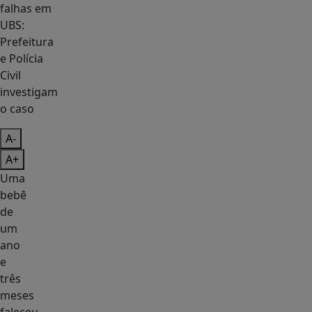
A-
A+
Uma
bebê
de
um
ano
e
três
meses