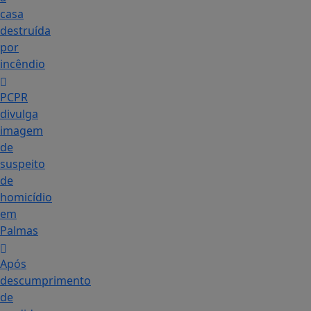
casa
destruída
por
incêndio
PCPR
divulga
imagem
de
suspeito
de
homicídio
em
Palmas
Após
descumprimento
de