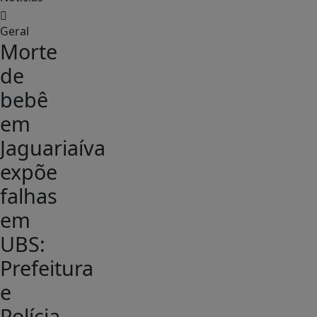
Geral
Morte
de
bebê
em
Jaguariaíva
expõe
falhas
em
UBS:
Prefeitura
e
Polícia