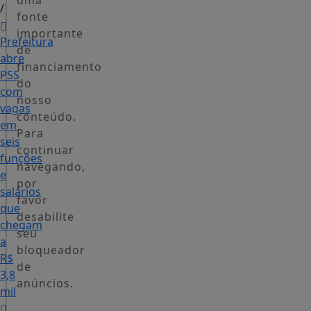
uma
/
fonte
importante
Prefeitura
de
abre
financiamento
PSS
do
com
nosso
vagas
conteúdo.
em
Para
seis
continuar
funções
navegando,
e
por
salários
favor
que
desabilite
chegam
seu
a
bloqueador
R$
de
3,8
anúncios.
mil