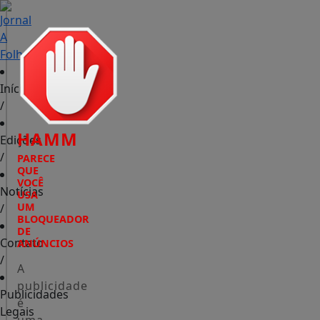
Início
/
HAMM
Edições
/
PARECE
QUE
VOCÊ
Notícias
USA
UM
/
BLOQUEADOR
DE
Contato
ANÚNCIOS
/
A
publicidade
Publicidades
é
Legais