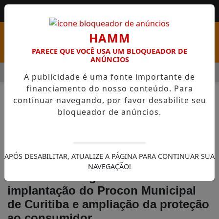
HAMM
PARECE QUE VOCÊ USA UM BLOQUEADOR DE
ANÚNCIOS
MENU
RIOS QUE CHEGAM A R$ 3,8 MIL
IGREJA DO DIVINO ESPÍR
A publicidade é uma fonte importante de
financiamento do nosso conteúdo. Para
continuar navegando, por favor desabilite seu
bloqueador de anúncios.
APÓS DESABILITAR, ATUALIZE A PÁGINA PARA CONTINUAR SUA
NOTÍCIAS
GERAL
NAVEGAÇÃO!
Assembleia Legislativa discute
implantação do Procon Municipal
de Curitiba e ampliação da proteção
ao consumidor