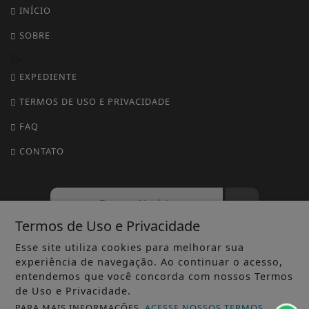
INÍCIO
SOBRE
?>
EXPEDIENTE
TERMOS DE USO E PRIVACIDADE
FAQ
CONTATO
Termos de Uso e Privacidade
Esse site utiliza cookies para melhorar sua
experiência de navegação. Ao continuar o acesso,
JORNAL A FOLHA - TODOS OS DIREITOS RESERVADOS.
entendemos que você concorda com nossos Termos
de Uso e Privacidade.
PARA MAIS INFORMAÇÕES,
ACESSE NOSSOS TERMOS