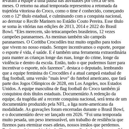
levaram a equipe a uma pausa nas atividades por cerca de seis
meses. O retorno na atual temporada representou a retomada da
trajetória vitoriosa do Croco, como o time é conhecido, começando
com o 12º título estadual, e culminando com a conquista nacional,
ao derrotar o Recife Mariners no Estádio Couto Pereira. Esse título
se soma às vitórias nas edições de 2013, 2014 e 2022 do Brasil
Bowl. “Eles merecem, são tetracampeões brasileiros, 12 vezes
campeões paranaenses. As meninas também são campeãs
paranaenses. O Coritiba Crocodiles traz muito orgulho para todos
que vivem no nosso estado. Sempre incentivamos o esporte, porque
o esporte é vida, é saúde. E é também uma ferramenta extraordinária
para manter as crianças longe das ruas, longe do crime, longe da
violência e dentro da escola. Então, tudo o que pudermos fazer para
incentivar o esporte, nós fazemos”, destaca o deputado, lembrando
que a equipe feminina do Crocodiles é a atual campeã estadual de
flag football, uma versão "mais leve" do futebol americano, que fará
parte dos Jogos Olímpicos de 2028, em Los Angeles, nos Estados
Unidos. A equipe masculina de flag football do Croco também já
conquistou dois títulos estaduais. Documentário A redenção da
equipe, da tragédia até a recente conquista nacional, será tema de um
documentário produzido pela NFL, a liga norte-americana da
modalidade. As gravações foram encerradas durante o Brasil Bowl,
e o documentário deve ser lançado em 2026. “Foi uma temporada
muito pesada, um peso imensurável, um trabalho de resiliência que
fizemos para eternizar esses atletas, nossos irmãos que perdemos.