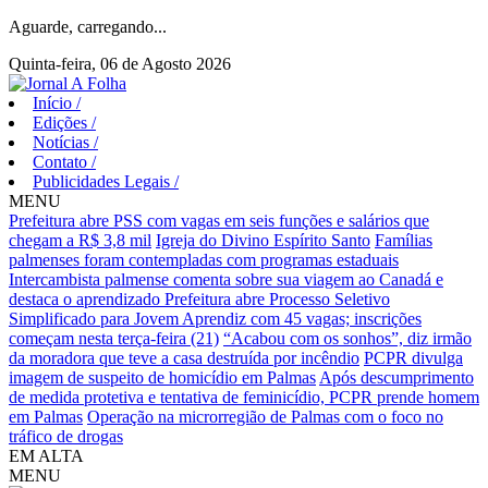
Aguarde, carregando...
Quinta-feira, 06 de Agosto 2026
Início
/
Edições
/
Notícias
/
Contato
/
Publicidades Legais
/
MENU
Prefeitura abre PSS com vagas em seis funções e salários que
chegam a R$ 3,8 mil
Igreja do Divino Espírito Santo
Famílias
palmenses foram contempladas com programas estaduais
Intercambista palmense comenta sobre sua viagem ao Canadá e
destaca o aprendizado
Prefeitura abre Processo Seletivo
Simplificado para Jovem Aprendiz com 45 vagas; inscrições
começam nesta terça-feira (21)
“Acabou com os sonhos”, diz irmão
da moradora que teve a casa destruída por incêndio
PCPR divulga
imagem de suspeito de homicídio em Palmas
Após descumprimento
de medida protetiva e tentativa de feminicídio, PCPR prende homem
em Palmas
Operação na microrregião de Palmas com o foco no
tráfico de drogas
EM ALTA
MENU