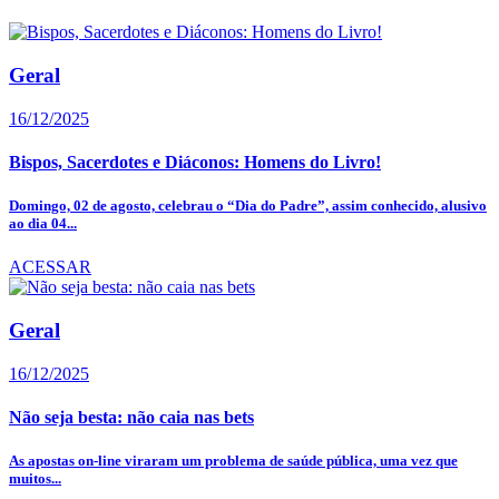
Geral
16/12/2025
Bispos, Sacerdotes e Diáconos: Homens do Livro!
Domingo, 02 de agosto, celebrau o “Dia do Padre”, assim conhecido, alusivo
ao dia 04...
ACESSAR
Geral
16/12/2025
Não seja besta: não caia nas bets
As apostas on-line viraram um problema de saúde pública, uma vez que
muitos...