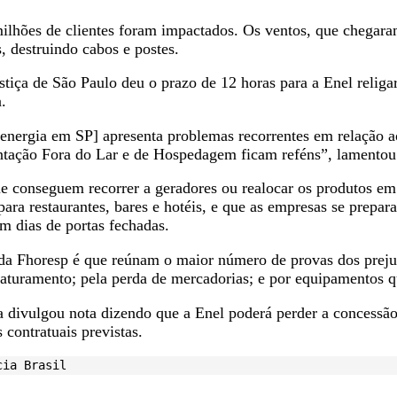
2 milhões de clientes foram impactados. Os ventos, que cheg
, destruindo cabos e postes.
stiça de São Paulo deu o prazo de 12 horas para a Enel relig
.
energia em SP] apresenta problemas recorrentes em relação ao
tação Fora do Lar e de Hospedagem ficam reféns”, lamentou 
ue conseguem recorrer a geradores ou realocar os produtos e
 restaurantes, bares e hotéis, e que as empresas se prepara
m dias de portas fechadas.
 da Fhoresp é que reúnam o maior número de provas dos prejuí
aturamento; pela perda de mercadorias; e por equipamentos q
 divulgou nota dizendo que a Enel poderá perder a concessão
 contratuais previstas.
cia Brasil