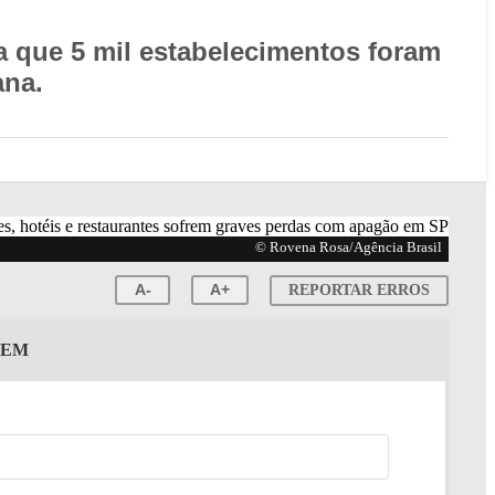
a que 5 mil estabelecimentos foram
ana.
© Rovena Rosa/Agência Brasil
A-
A+
REPORTAR ERROS
GEM