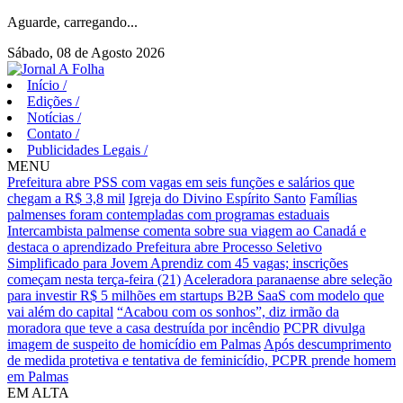
Aguarde, carregando...
Sábado, 08 de Agosto 2026
Início
/
Edições
/
Notícias
/
Contato
/
Publicidades Legais
/
MENU
Prefeitura abre PSS com vagas em seis funções e salários que
chegam a R$ 3,8 mil
Igreja do Divino Espírito Santo
Famílias
palmenses foram contempladas com programas estaduais
Intercambista palmense comenta sobre sua viagem ao Canadá e
destaca o aprendizado
Prefeitura abre Processo Seletivo
Simplificado para Jovem Aprendiz com 45 vagas; inscrições
começam nesta terça-feira (21)
Aceleradora paranaense abre seleção
para investir R$ 5 milhões em startups B2B SaaS com modelo que
vai além do capital
“Acabou com os sonhos”, diz irmão da
moradora que teve a casa destruída por incêndio
PCPR divulga
imagem de suspeito de homicídio em Palmas
Após descumprimento
de medida protetiva e tentativa de feminicídio, PCPR prende homem
em Palmas
EM ALTA