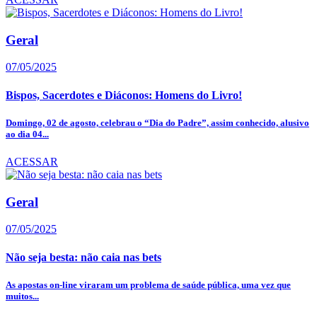
Geral
07/05/2025
Bispos, Sacerdotes e Diáconos: Homens do Livro!
Domingo, 02 de agosto, celebrau o “Dia do Padre”, assim conhecido, alusivo
ao dia 04...
ACESSAR
Geral
07/05/2025
Não seja besta: não caia nas bets
As apostas on-line viraram um problema de saúde pública, uma vez que
muitos...