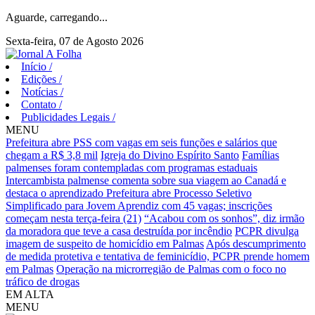
Aguarde, carregando...
Sexta-feira, 07 de Agosto 2026
Início
/
Edições
/
Notícias
/
Contato
/
Publicidades Legais
/
MENU
Prefeitura abre PSS com vagas em seis funções e salários que
chegam a R$ 3,8 mil
Igreja do Divino Espírito Santo
Famílias
palmenses foram contempladas com programas estaduais
Intercambista palmense comenta sobre sua viagem ao Canadá e
destaca o aprendizado
Prefeitura abre Processo Seletivo
Simplificado para Jovem Aprendiz com 45 vagas; inscrições
começam nesta terça-feira (21)
“Acabou com os sonhos”, diz irmão
da moradora que teve a casa destruída por incêndio
PCPR divulga
imagem de suspeito de homicídio em Palmas
Após descumprimento
de medida protetiva e tentativa de feminicídio, PCPR prende homem
em Palmas
Operação na microrregião de Palmas com o foco no
tráfico de drogas
EM ALTA
MENU