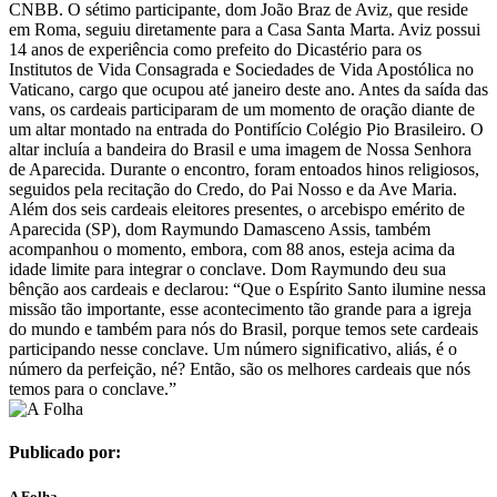
CNBB. O sétimo participante, dom João Braz de Aviz, que reside
em Roma, seguiu diretamente para a Casa Santa Marta. Aviz possui
14 anos de experiência como prefeito do Dicastério para os
Institutos de Vida Consagrada e Sociedades de Vida Apostólica no
Vaticano, cargo que ocupou até janeiro deste ano. Antes da saída das
vans, os cardeais participaram de um momento de oração diante de
um altar montado na entrada do Pontifício Colégio Pio Brasileiro. O
altar incluía a bandeira do Brasil e uma imagem de Nossa Senhora
de Aparecida. Durante o encontro, foram entoados hinos religiosos,
seguidos pela recitação do Credo, do Pai Nosso e da Ave Maria.
Além dos seis cardeais eleitores presentes, o arcebispo emérito de
Aparecida (SP), dom Raymundo Damasceno Assis, também
acompanhou o momento, embora, com 88 anos, esteja acima da
idade limite para integrar o conclave. Dom Raymundo deu sua
bênção aos cardeais e declarou: “Que o Espírito Santo ilumine nessa
missão tão importante, esse acontecimento tão grande para a igreja
do mundo e também para nós do Brasil, porque temos sete cardeais
participando nesse conclave. Um número significativo, aliás, é o
número da perfeição, né? Então, são os melhores cardeais que nós
temos para o conclave.”
Publicado por:
A Folha