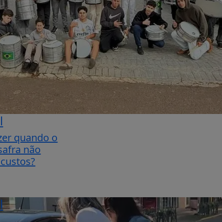
l
zer quando o
safra não
 custos?
l