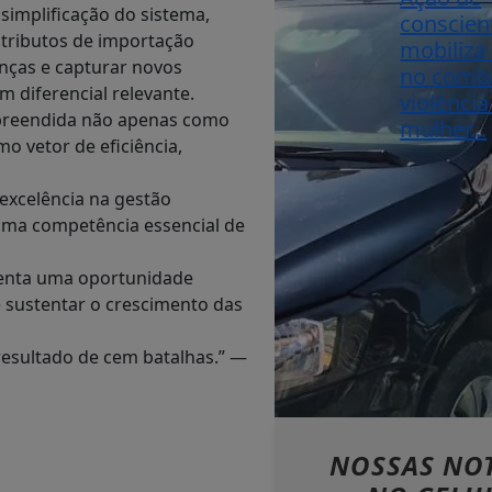
simplificação do sistema,
conscien
tributos de importação
mobiliz
nças e capturar novos
no comb
m diferencial relevante.
violência
ompreendida não apenas como
mulher...
o vetor de eficiência,
excelência na gestão
r uma competência essencial de
esenta uma oportunidade
 e sustentar o crescimento das
resultado de cem batalhas.” —
NOSSAS NOT