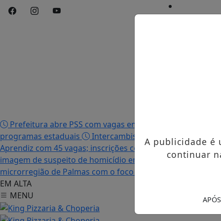
Início
/
Edições
/
Notícias
/
Contato
/
Publicidades 
Prefeitura abre PSS com vagas em seis funções e salário
programas estaduais
Intercambista palmense comenta 
A publicidade é
Aprendiz com 45 vagas; inscrições começam nesta terça-fei
continuar n
imagem de suspeito de homicídio em Palmas
Após descu
microrregião de Palmas com o foco no tráfico de drogas
EM ALTA
MENU
APÓS