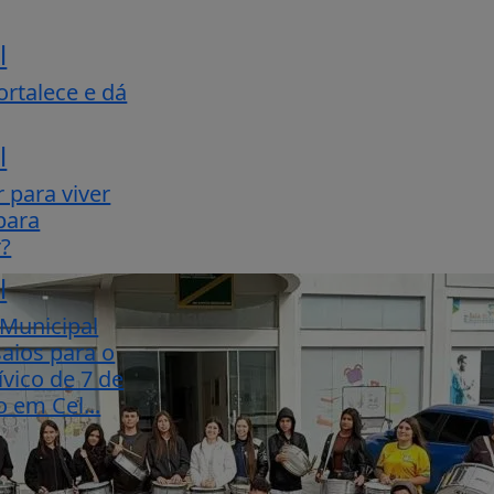
l
ortalece e dá
l
 para viver
para
r?
l
 Municipal
saios para o
ívico de 7 de
 em Cel...