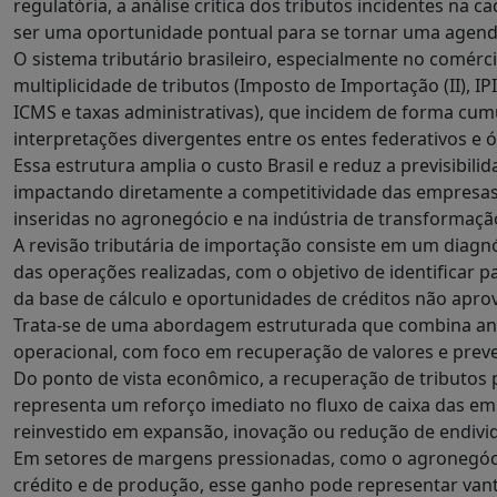
regulatória, a análise crítica dos tributos incidentes na 
ser uma oportunidade pontual para se tornar uma agenda
O sistema tributário brasileiro, especialmente no comércio
multiplicidade de tributos (Imposto de Importação (II), I
ICMS e taxas administrativas), que incidem de forma cumu
interpretações divergentes entre os entes federativos e ó
Essa estrutura amplia o custo Brasil e reduz a previsibili
impactando diretamente a competitividade das empresas
inseridas no agronegócio e na indústria de transformaçã
A revisão tributária de importação consiste em um diagn
das operações realizadas, com o objetivo de identificar 
da base de cálculo e oportunidades de créditos não apro
Trata-se de uma abordagem estruturada que combina anális
operacional, com foco em recuperação de valores e prev
Do ponto de vista econômico, a recuperação de tributos
representa um reforço imediato no fluxo de caixa das e
reinvestido em expansão, inovação ou redução de endiv
Em setores de margens pressionadas, como o agronegóci
crédito e de produção, esse ganho pode representar van