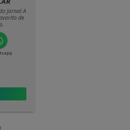
LAR
do Jornal A
avorito de
s.
tsapp