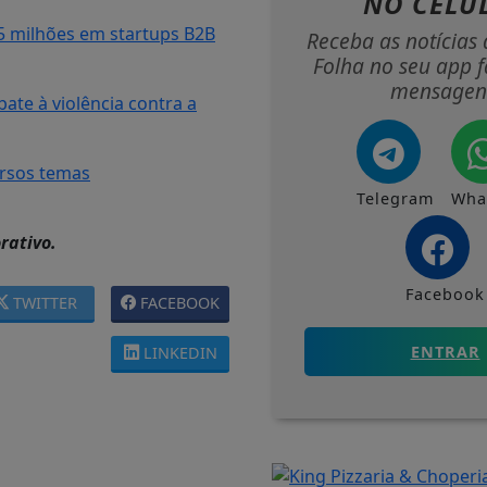
NO CELU
5 milhões em startups B2B
Receba as notícias 
Folha no seu app f
mensagen
te à violência contra a
rsos temas
Telegram
Wha
rativo.
Facebook
TWITTER
FACEBOOK
ENTRAR
LINKEDIN