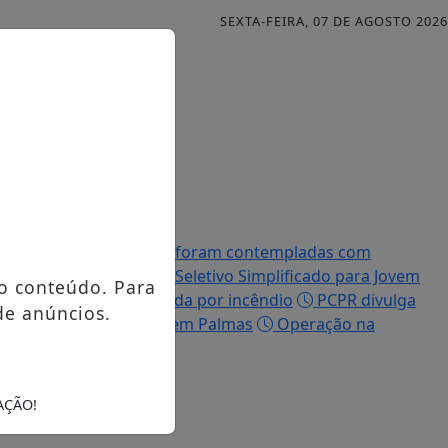
SEXTA-FEIRA, 07 DE AGOSTO 2026
Famílias palmenses foram contempladas com
efeitura abre Processo Seletivo Simplificado para Jovem
o conteúdo. Para
ue teve a casa destruída por incêndio
PCPR divulga
de anúncios.
io, PCPR prende homem em Palmas
Operação na
AÇÃO!