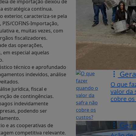
cadeia de importação deixou de
 estratégica contínua.
 exterior, caracteriza-se pela
PI, PIS/COFINS-Importação,
lativa e, muitas vezes, com
rgãos fiscalizadores.
dade das operações,
, em especial aquelas
o.
óstico técnico e aprofundado
Gera
pagamentos indevidos, análise
veitados.
O que fa
e jurídica, fiscal e
valor da 
enção de contingências.
cobre os
 pagos indevidamente
mpresas, podendo ser
idamento.
Gera
o e as cooperativas de
tagem competitiva relevante.
Ação de