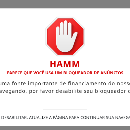
HAMM
Legais
/
s que chegam a R$ 3,8 mil
PARECE QUE VOCÊ USA UM BLOQUEADOR DE ANÚNCIOS
Igreja do Divino Espírito Santo
sobre sua viagem ao Canadá e destaca o aprendizado
Pr
 uma fonte importante de financiamento do noss
ra (21)
“Acabou com os sonhos”, diz irmão da moradora q
avegando, por favor desabilite seu bloqueador 
mprimento de medida protetiva e tentativa de feminicíd
 DESABILITAR, ATUALIZE A PÁGINA PARA CONTINUAR SUA NAVEG