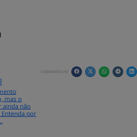
a
COMPARTILHE
l
amento
, mas o
 ainda não
 Entenda por
.