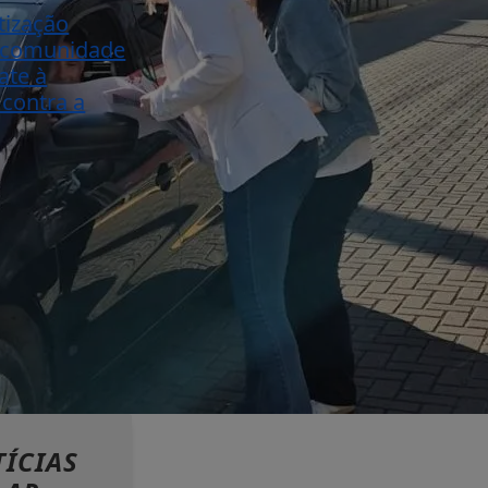
tização
a comunidade
ate à
 contra a
ÍCIAS