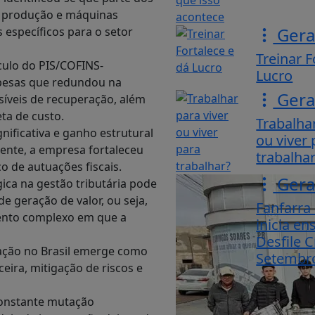
a produção e máquinas
Gera
is específicos para o setor
Treinar F
culo do PIS/COFINS-
Lucro
spesas que redundou na
Gera
ssíveis de recuperação, além
ta de custo.
Trabalhar
nificativa e ganho estrutural
ou viver 
nte, a empresa fortaleceu
trabalha
o de autuações fiscais.
Gera
ica na gestão tributária pode
 geração de valor, ou seja,
Fanfarra
mento complexo em que a
inicia en
Desfile C
tação no Brasil emerge como
Setembro
eira, mitigação de riscos e
onstante mutação