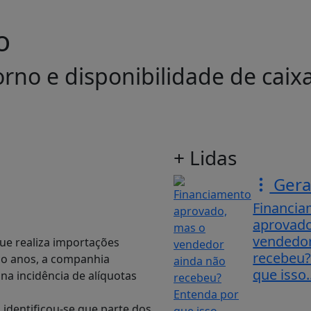
o
orno e disponibilidade de caix
+ Lidas
Gera
Financi
aprovado
vendedor
ue realiza importações
recebeu?
co anos, a companhia
que isso..
na incidência de alíquotas
 identificou-se que parte dos