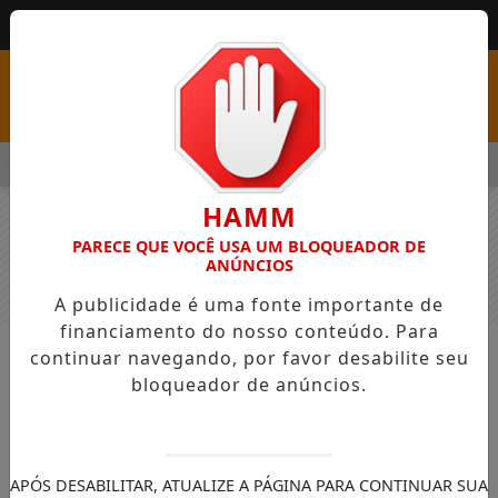
MENU
S COM VAGAS EM SEIS FUNÇÕES E SALÁRIOS QUE CHEGAM A R$
HAMM
PARECE QUE VOCÊ USA UM BLOQUEADOR DE
ANÚNCIOS
A publicidade é uma fonte importante de
financiamento do nosso conteúdo. Para
continuar navegando, por favor desabilite seu
NOTÍCIAS
GERAL
bloqueador de anúncios.
Em gesto histórico no Mês das
Mães, presidente da OAB Palmas
transfere simbolicamente
APÓS DESABILITAR, ATUALIZE A PÁGINA PARA CONTINUAR SUA
presidência à advogada Letícia