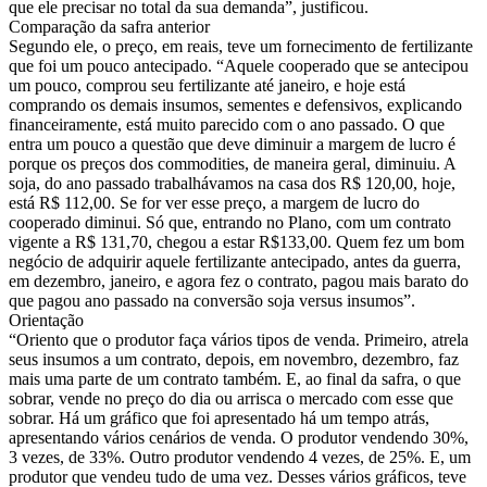
que ele precisar no total da sua demanda”, justificou.
Comparação da safra anterior
Segundo ele, o preço, em reais, teve um fornecimento de fertilizante
que foi um pouco antecipado. “Aquele cooperado que se antecipou
um pouco, comprou seu fertilizante até janeiro, e hoje está
comprando os demais insumos, sementes e defensivos, explicando
financeiramente, está muito parecido com o ano passado. O que
entra um pouco a questão que deve diminuir a margem de lucro é
porque os preços dos commodities, de maneira geral, diminuiu. A
soja, do ano passado trabalhávamos na casa dos R$ 120,00, hoje,
está R$ 112,00. Se for ver esse preço, a margem de lucro do
cooperado diminui. Só que, entrando no Plano, com um contrato
vigente a R$ 131,70, chegou a estar R$133,00. Quem fez um bom
negócio de adquirir aquele fertilizante antecipado, antes da guerra,
em dezembro, janeiro, e agora fez o contrato, pagou mais barato do
que pagou ano passado na conversão soja versus insumos”.
Orientação
“Oriento que o produtor faça vários tipos de venda. Primeiro, atrela
seus insumos a um contrato, depois, em novembro, dezembro, faz
mais uma parte de um contrato também. E, ao final da safra, o que
sobrar, vende no preço do dia ou arrisca o mercado com esse que
sobrar. Há um gráfico que foi apresentado há um tempo atrás,
apresentando vários cenários de venda. O produtor vendendo 30%,
3 vezes, de 33%. Outro produtor vendendo 4 vezes, de 25%. E, um
produtor que vendeu tudo de uma vez. Desses vários gráficos, teve