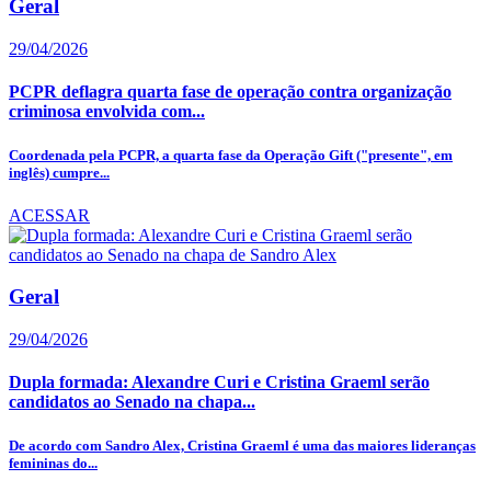
Geral
29/04/2026
PCPR deflagra quarta fase de operação contra organização
criminosa envolvida com...
Coordenada pela PCPR, a quarta fase da Operação Gift ("presente", em
inglês) cumpre...
ACESSAR
Geral
29/04/2026
Dupla formada: Alexandre Curi e Cristina Graeml serão
candidatos ao Senado na chapa...
De acordo com Sandro Alex, Cristina Graeml é uma das maiores lideranças
femininas do...