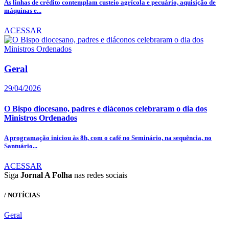
As linhas de crédito contemplam custeio agrícola e pecuário, aquisição de
máquinas e...
ACESSAR
Geral
29/04/2026
O Bispo diocesano, padres e diáconos celebraram o dia dos
Ministros Ordenados
A programação iniciou às 8h, com o café no Seminário, na sequência, no
Santuário...
ACESSAR
Siga
Jornal A Folha
nas redes sociais
/ NOTÍCIAS
Geral