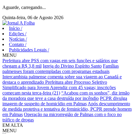
Aguarde, carregando...
Quinta-feira, 06 de Agosto 2026
Início
/
Edições
/
Notícias
/
Contato
/
Publicidades Legais
/
MENU
Prefeitura abre PSS com vagas em seis funções e salários que
chegam a R$ 3,8 mil
Igreja do Divino Espírito Santo
Famílias
palmenses foram contempladas com programas estaduais
Intercambista palmense comenta sobre sua viagem ao Canadá e
destaca o aprendizado
Prefeitura abre Processo Seletivo
Simplificado para Jovem Aprendiz com 45 vagas; inscrições
começam nesta terça-feira (21)
“Acabou com os sonhos”, diz irmão
da moradora que teve a casa destruída por incêndio
PCPR divulga
imagem de suspeito de homicídio em Palmas
Após descumprimento
de medida protetiva e tentativa de feminicídio, PCPR prende homem
em Palmas
Operação na microrregião de Palmas com o foco no
tráfico de drogas
EM ALTA
MENU