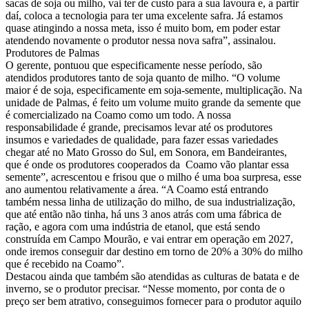
sacas de soja ou milho, vai ter de custo para a sua lavoura e, a partir
daí, coloca a tecnologia para ter uma excelente safra. Já estamos
quase atingindo a nossa meta, isso é muito bom, em poder estar
atendendo novamente o produtor nessa nova safra”, assinalou.
Produtores de Palmas
O gerente, pontuou que especificamente nesse período, são
atendidos produtores tanto de soja quanto de milho. “O volume
maior é de soja, especificamente em soja-semente, multiplicação. Na
unidade de Palmas, é feito um volume muito grande da semente que
é comercializado na Coamo como um todo. A nossa
responsabilidade é grande, precisamos levar até os produtores
insumos e variedades de qualidade, para fazer essas variedades
chegar até no Mato Grosso do Sul, em Sonora, em Bandeirantes,
que é onde os produtores cooperados da Coamo vão plantar essa
semente”, acrescentou e frisou que o milho é uma boa surpresa, esse
ano aumentou relativamente a área. “A Coamo está entrando
também nessa linha de utilização do milho, de sua industrialização,
que até então não tinha, há uns 3 anos atrás com uma fábrica de
ração, e agora com uma indústria de etanol, que está sendo
construída em Campo Mourão, e vai entrar em operação em 2027,
onde iremos conseguir dar destino em torno de 20% a 30% do milho
que é recebido na Coamo”.
Destacou ainda que também são atendidas as culturas de batata e de
inverno, se o produtor precisar. “Nesse momento, por conta de o
preço ser bem atrativo, conseguimos fornecer para o produtor aquilo