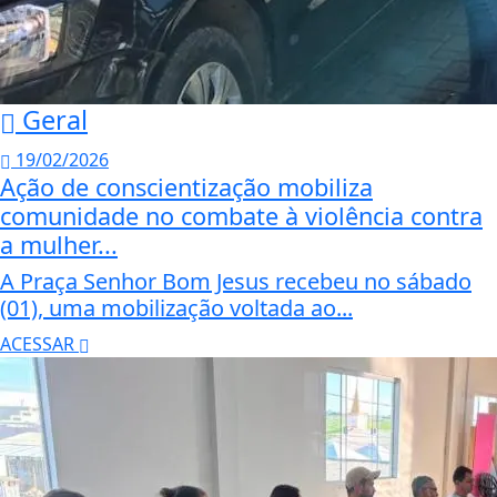
Geral
19/02/2026
Ação de conscientização mobiliza
comunidade no combate à violência contra
a mulher...
A Praça Senhor Bom Jesus recebeu no sábado
(01), uma mobilização voltada ao...
ACESSAR