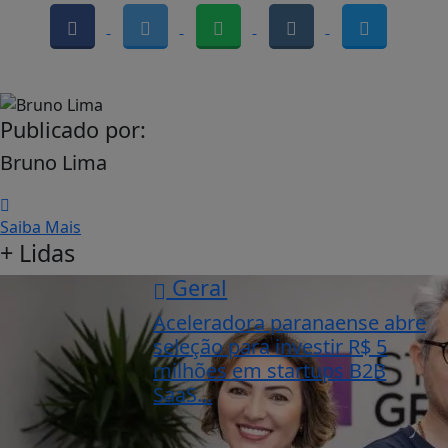
Publicado por:
Bruno Lima
Saiba Mais
+ Lidas
Geral
Aceleradora paranaense abre
seleção para investir R$ 5
milhões em startups B2B
SaaS...