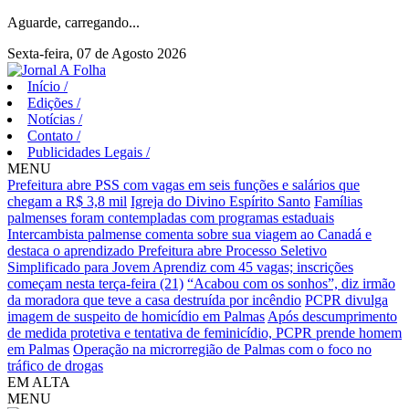
Aguarde, carregando...
Sexta-feira, 07 de Agosto 2026
Início
/
Edições
/
Notícias
/
Contato
/
Publicidades Legais
/
MENU
Prefeitura abre PSS com vagas em seis funções e salários que
chegam a R$ 3,8 mil
Igreja do Divino Espírito Santo
Famílias
palmenses foram contempladas com programas estaduais
Intercambista palmense comenta sobre sua viagem ao Canadá e
destaca o aprendizado
Prefeitura abre Processo Seletivo
Simplificado para Jovem Aprendiz com 45 vagas; inscrições
começam nesta terça-feira (21)
“Acabou com os sonhos”, diz irmão
da moradora que teve a casa destruída por incêndio
PCPR divulga
imagem de suspeito de homicídio em Palmas
Após descumprimento
de medida protetiva e tentativa de feminicídio, PCPR prende homem
em Palmas
Operação na microrregião de Palmas com o foco no
tráfico de drogas
EM ALTA
MENU