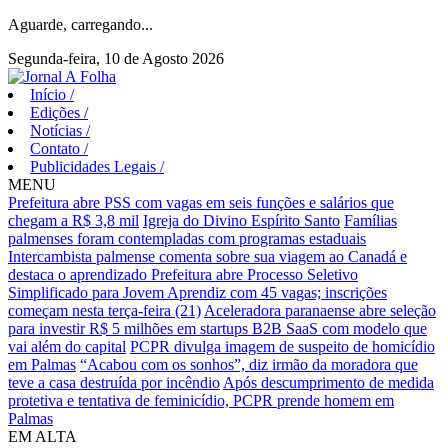
Aguarde, carregando...
Segunda-feira, 10 de Agosto 2026
Início
/
Edições
/
Notícias
/
Contato
/
Publicidades Legais
/
MENU
Prefeitura abre PSS com vagas em seis funções e salários que
chegam a R$ 3,8 mil
Igreja do Divino Espírito Santo
Famílias
palmenses foram contempladas com programas estaduais
Intercambista palmense comenta sobre sua viagem ao Canadá e
destaca o aprendizado
Prefeitura abre Processo Seletivo
Simplificado para Jovem Aprendiz com 45 vagas; inscrições
começam nesta terça-feira (21)
Aceleradora paranaense abre seleção
para investir R$ 5 milhões em startups B2B SaaS com modelo que
vai além do capital
PCPR divulga imagem de suspeito de homicídio
em Palmas
“Acabou com os sonhos”, diz irmão da moradora que
teve a casa destruída por incêndio
Após descumprimento de medida
protetiva e tentativa de feminicídio, PCPR prende homem em
Palmas
EM ALTA