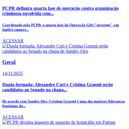
PCPR deflagra quarta fase de operação contra organização
criminosa envolvida com...
Coordenada pela PCPR, a quarta fase da Operação Gift ("presente", em
inglês) cumpre...
ACESSAR
Geral
14/11/2025
Dupla formada: Alexandre Curi e Cristina Graeml serão
candidatos ao Senado na chapa...
De acordo com Sandro Alex, Cristina Graeml é uma das maiores lideranças
femininas do...
ACESSAR