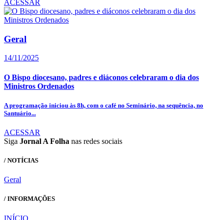
ACESSAR
Geral
14/11/2025
O Bispo diocesano, padres e diáconos celebraram o dia dos
Ministros Ordenados
A programação iniciou às 8h, com o café no Seminário, na sequência, no
Santuário...
ACESSAR
Siga
Jornal A Folha
nas redes sociais
/ NOTÍCIAS
Geral
/ INFORMAÇÕES
INÍCIO