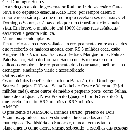
Cel. Domingos Soares
“Agradeço o apoio do governador Ratinho Jr, do secretário Guto
Silva e do deputado estadual Adão Litro, por sempre darem o
suporte necessário para que o município receba esses recursos. Cel
Domingos Soares, está passando por uma transformação jamais
vista. Em breve, o município terá 100% de suas ruas asfaltadas”,
esclareceu a gestora Pública.
Municípios contemplados
Em relação aos recursos voltados ao recapeamento, entre as cidades
que receberão os maiores aportes, com R$ 5 milhões cada, estão
Ampére, Dois Vizinhos, Francisco Beltrão, Mangueirinha, Palmas,
Pato Branco, Salto do Lontra e São João. Os recursos serão
aplicados em obras de recapeamento de vias urbanas, melhorias na
drenagem, sinalização viária e acessibilidade.
Outras cidades
Os municípios beneficiados incluem Barracão, Cel Domingos
Soares, Itapejara D’Oeste, Santa Izabel do Oeste e Vitorino (R$ 4
milhões cada), entre outros de médio e pequeno porte, como Sulina,
Saudade do Iguaçu, Nova Prata do Iguaçu e Flor da Serra do Sul,
que receberão entre R$ 2 milhões e R$ 3 milhões.
AMSOP
O presidente da AMSOP, Carlinhos Turatto, prefeito de Dois
Vizinhos, agradeceu os investimentos direcionados aos 42
municípios. “Na história do Sudoeste, nunca tivemos tanto
planejamento como agora, graças, sobretudo, a escolhas das pessoas