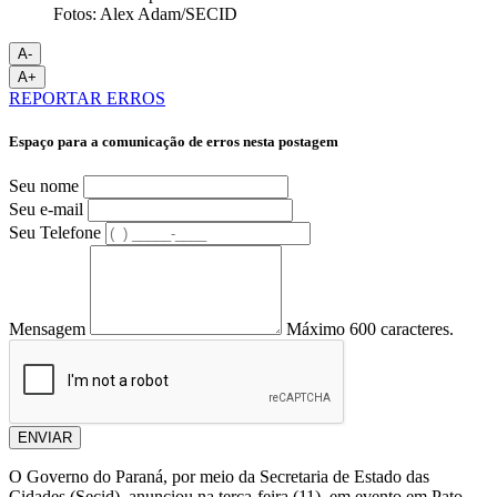
Fotos: Alex Adam/SECID
A-
A+
REPORTAR ERROS
Espaço para a comunicação de erros nesta postagem
Seu nome
Seu e-mail
Seu Telefone
Mensagem
Máximo 600 caracteres.
ENVIAR
O Governo do Paraná, por meio da Secretaria de Estado das
Cidades (Secid), anunciou na terça-feira (11), em evento em Pato