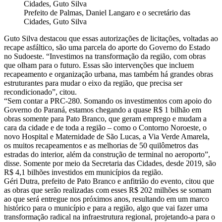
Prefeito de Palmas, Daniel Langaro e o secretário das
Cidades, Guto Silva
Guto Silva destacou que essas autorizações de licitações, voltadas ao
recape asfáltico, são uma parcela do aporte do Governo do Estado
no Sudoeste. “Investimos na transformação da região, com obras
que olham para o futuro. Essas são intervenções que incluem
recapeamento e organização urbana, mas também há grandes obras
estruturantes para mudar o eixo da região, que precisa ser
recondicionado”, citou.
“Sem contar a PRC-280. Somando os investimentos com apoio do
Governo do Paraná, estamos chegando a quase R$ 1 bilhão em
obras somente para Pato Branco, que geram emprego e mudam a
cara da cidade e de toda a região – como o Contorno Noroeste, o
novo Hospital e Maternidade de São Lucas, a Via Verde Amarela,
os muitos recapeamentos e as melhorias de 50 quilômetros das
estradas do interior, além da construção de terminal no aeroporto”,
disse. Somente por meio da Secretaria das Cidades, desde 2019, são
R$ 4,1 bilhões investidos em municípios da região.
Géri Dutra, prefeito de Pato Branco e anfitrião do evento, citou que
as obras que serão realizadas com esses R$ 202 milhões se somam
ao que será entregue nos próximos anos, resultando em um marco
histórico para o município e para a região, algo que vai fazer uma
transformação radical na infraestrutura regional, projetando-a para o