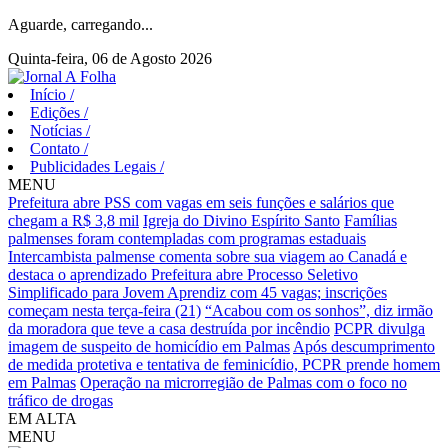
Aguarde, carregando...
Quinta-feira, 06 de Agosto 2026
Início
/
Edições
/
Notícias
/
Contato
/
Publicidades Legais
/
MENU
Prefeitura abre PSS com vagas em seis funções e salários que
chegam a R$ 3,8 mil
Igreja do Divino Espírito Santo
Famílias
palmenses foram contempladas com programas estaduais
Intercambista palmense comenta sobre sua viagem ao Canadá e
destaca o aprendizado
Prefeitura abre Processo Seletivo
Simplificado para Jovem Aprendiz com 45 vagas; inscrições
começam nesta terça-feira (21)
“Acabou com os sonhos”, diz irmão
da moradora que teve a casa destruída por incêndio
PCPR divulga
imagem de suspeito de homicídio em Palmas
Após descumprimento
de medida protetiva e tentativa de feminicídio, PCPR prende homem
em Palmas
Operação na microrregião de Palmas com o foco no
tráfico de drogas
EM ALTA
MENU