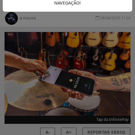
NAVEGAÇÃO!
28/08/2025 11:39
A FOLHA
Tap da InfinitePay
A-
A+
REPORTAR ERROS