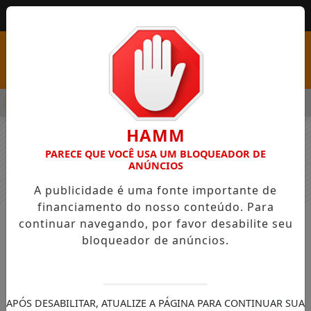
MENU
SS COM VAGAS EM SEIS FUNÇÕES E SALÁRIOS QUE CHEGAM A R$
HAMM
PARECE QUE VOCÊ USA UM BLOQUEADOR DE
ANÚNCIOS
A publicidade é uma fonte importante de
financiamento do nosso conteúdo. Para
continuar navegando, por favor desabilite seu
NOTÍCIAS
GERAL
bloqueador de anúncios.
Fitch atribui rating AA- (bra) para
CloudWalk
Em sua primeira avaliação, companhia
APÓS DESABILITAR, ATUALIZE A PÁGINA PARA CONTINUAR SUA
teve rating com perspectiva positiva