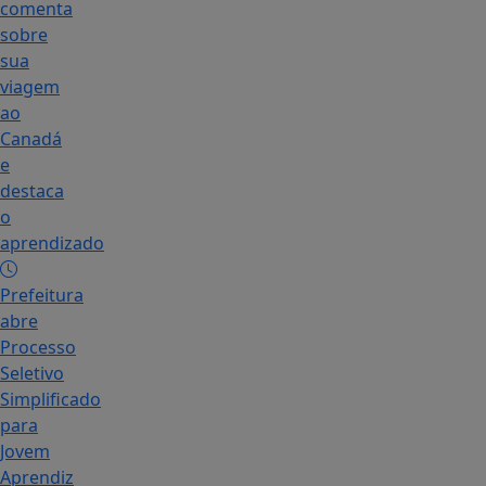
comenta
sobre
sua
viagem
ao
Canadá
e
destaca
o
aprendizado
Prefeitura
abre
Processo
Seletivo
Simplificado
para
Jovem
Aprendiz