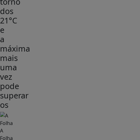
torno
dos
21°C
e
a
máxima
mais
uma
vez
pode
superar
os
A
Folha