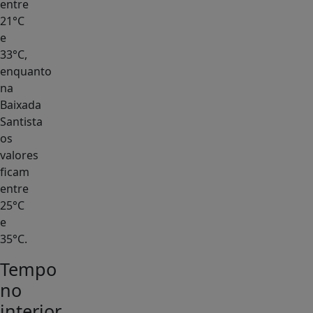
entre
21°C
e
33°C,
enquanto
na
Baixada
Santista
os
valores
ficam
entre
25°C
e
35°C.
Tempo
no
interior