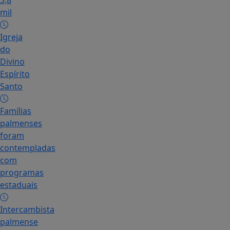
3,8
mil
Igreja
do
Divino
Espírito
Santo
Famílias
palmenses
foram
contempladas
com
programas
estaduais
Intercambista
palmense