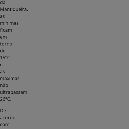
da
Mantiqueira,
as
mínimas
ficam
em
torno
de
15°C
e
as
máximas
não
ultrapassam
26°C.
De
acordo
com