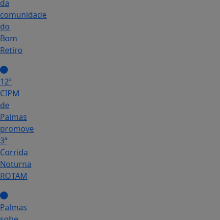
da
comunidade
do
Bom
Retiro
12ª
CIPM
de
Palmas
promove
3ª
Corrida
Noturna
ROTAM
Palmas
sobe