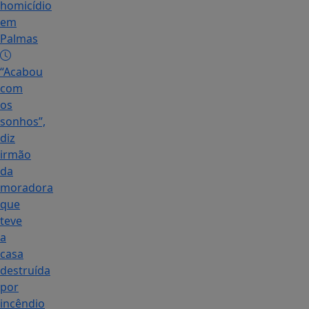
homicídio
em
Palmas
“Acabou
com
os
sonhos”,
diz
irmão
da
moradora
que
teve
a
casa
destruída
por
incêndio