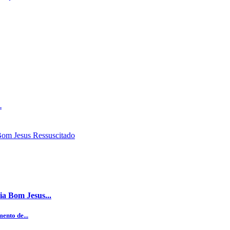
.
ia Bom Jesus...
ento de...