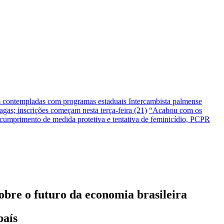
m contempladas com programas estaduais
Intercambista palmense
gas; inscrições começam nesta terça-feira (21)
“Acabou com os
umprimento de medida protetiva e tentativa de feminicídio, PCPR
obre o futuro da economia brasileira
país