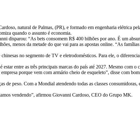
Cardoso, natural de Palmas, (PR), e formado em engenharia elétrica p
omiza quando o assunto é economia.
vanni disparou: “As bets consomem R$ 400 bilhões por ano. É um absu
es, menos da metade do que vai para as apostas online. “As famílias es
hinesas no segmento de TV e eletrodomésticos. Para ele, o diferencial 
estar entre as três principais marcas do país até 2027. Mesmo com o 
r empresa porque vem com armário cheio de esqueleto”, disse com bom 
anças de peso. Com a Mondial atendendo todas as classes consumidora
 estamos vendendo”, afirmou Giovanni Cardoso, CEO do Grupo MK.