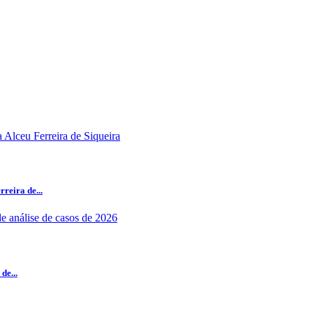
reira de...
de...