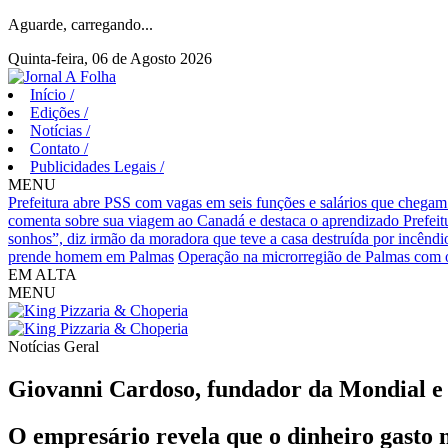
Aguarde, carregando...
Quinta-feira, 06 de Agosto 2026
Início
/
Edições
/
Notícias
/
Contato
/
Publicidades Legais
/
MENU
Prefeitura abre PSS com vagas em seis funções e salários que chegam
comenta sobre sua viagem ao Canadá e destaca o aprendizado
Prefei
sonhos”, diz irmão da moradora que teve a casa destruída por incêndi
prende homem em Palmas
Operação na microrregião de Palmas com o
EM ALTA
MENU
Notícias
Geral
Giovanni Cardoso, fundador da Mondial e d
O empresário revela que o dinheiro gasto n