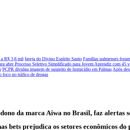
 a R$ 3,8 mil
Igreja do Divino Espírito Santo
Famílias palmenses fora
tura abre Processo Seletivo Simplificado para Jovem Aprendiz com 45 va
o
PCPR divulga imagem de suspeito de homicídio em Palmas
Após desc
 foco no tráfico de drogas
ono da marca Aiwa no Brasil, faz alertas s
as bets prejudica os setores econômicos do 