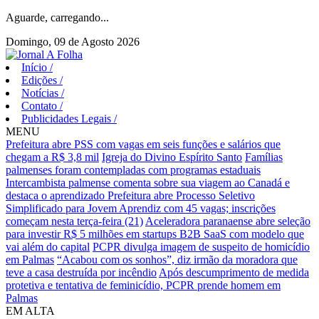
Aguarde, carregando...
Domingo, 09 de Agosto 2026
Início
/
Edições
/
Notícias
/
Contato
/
Publicidades Legais
/
MENU
Prefeitura abre PSS com vagas em seis funções e salários que
chegam a R$ 3,8 mil
Igreja do Divino Espírito Santo
Famílias
palmenses foram contempladas com programas estaduais
Intercambista palmense comenta sobre sua viagem ao Canadá e
destaca o aprendizado
Prefeitura abre Processo Seletivo
Simplificado para Jovem Aprendiz com 45 vagas; inscrições
começam nesta terça-feira (21)
Aceleradora paranaense abre seleção
para investir R$ 5 milhões em startups B2B SaaS com modelo que
vai além do capital
PCPR divulga imagem de suspeito de homicídio
em Palmas
“Acabou com os sonhos”, diz irmão da moradora que
teve a casa destruída por incêndio
Após descumprimento de medida
protetiva e tentativa de feminicídio, PCPR prende homem em
Palmas
EM ALTA