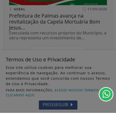
11/05/2026
GERAL
Prefeitura de Palmas avança na
revitalização da Capela Mortuária Bom
Jesus...
Executada com recursos próprios do Município, a
obra representa um investimento de...
ACESSAR
Termos de Uso e Privacidade
Esse site utiliza cookies para melhorar sua
experiência de navegação. Ao continuar o acesso,
entendemos que você concorda com nossos Termos
de Uso e Privacidade.
SIGA
JORNAL A FOLHA
NAS REDES SOCIAIS
PARA MAIS INFORMAÇÕES,
ACESSE NOSSOS TERMOS
CLICANDO AQUI
PROSSEGUIR
/ NOTÍCIAS