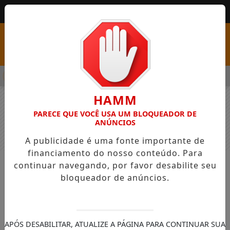
MENU
SS COM VAGAS EM SEIS FUNÇÕES E SALÁRIOS QUE CHEGAM A R
HAMM
PARECE QUE VOCÊ USA UM BLOQUEADOR DE
ANÚNCIOS
A publicidade é uma fonte importante de
financiamento do nosso conteúdo. Para
continuar navegando, por favor desabilite seu
NOTÍCIAS
GERAL
bloqueador de anúncios.
Palmas sediou a 72ª edição da Fase
Regional dos Jogos Escolares do
Paraná
APÓS DESABILITAR, ATUALIZE A PÁGINA PARA CONTINUAR SUA