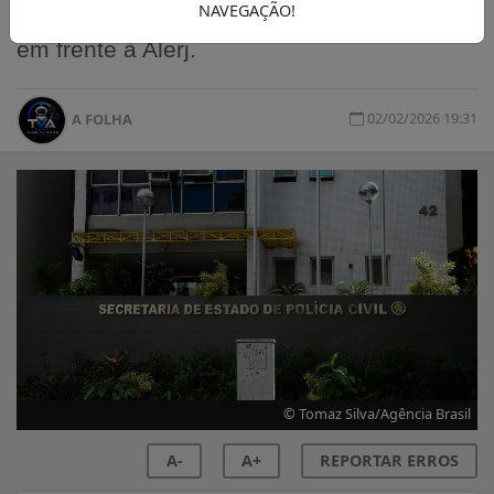
NAVEGAÇÃO!
uma manifestação na tarde desta segunda,
em frente à Alerj.
02/02/2026 19:31
A FOLHA
© Tomaz Silva/Agência Brasil
A-
A+
REPORTAR ERROS