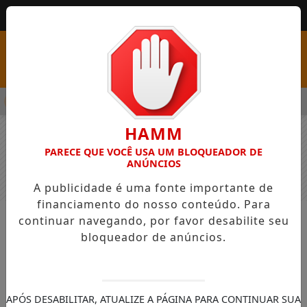
MENU
PSS COM VAGAS EM SEIS FUNÇÕES E SALÁRIOS QUE CHEGAM A 
HAMM
PARECE QUE VOCÊ USA UM BLOQUEADOR DE
ANÚNCIOS
A publicidade é uma fonte importante de
financiamento do nosso conteúdo. Para
continuar navegando, por favor desabilite seu
NOTÍCIAS
GERAL
bloqueador de anúncios.
Polícia apreende bombas caseiras e
diz que grupo faria atentado no Rio
Segundo as investigações, grupo se
APÓS DESABILITAR, ATUALIZE A PÁGINA PARA CONTINUAR SUA
preparava para usar explosivos durante