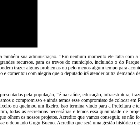
ra também sua administração. “Em nenhum momento ele falta com a pa
 grandes recursos, para os trevos do município, incluindo o do Parque
e podem trazer alguns problemas ou pelo menos algum tempo para aconte
ivo e comentou com alegria que o deputado irá atender outra demanda d
apresentadas pela população, “é na saúde, educação, infraestrutura, t
hamos o compromisso e ainda temos esse compromisso de colocar em Pal
eiro ou queimou um lixeiro, isso termina vindo para a Prefeitura e t
enfim, todas as secretarias necessárias e temos essa quantidade de pr
ue olhem os nossos projetos. Acredito que vamos conseguir, se não fo
disse o deputado Gugu Bueno. Acredito que será uma gestão histórica e 