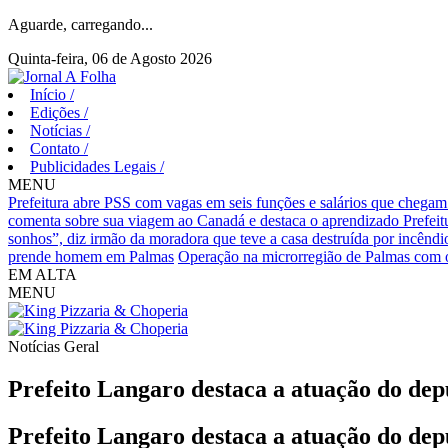
Aguarde, carregando...
Quinta-feira, 06 de Agosto 2026
Início
/
Edições
/
Notícias
/
Contato
/
Publicidades Legais
/
MENU
Prefeitura abre PSS com vagas em seis funções e salários que chegam
comenta sobre sua viagem ao Canadá e destaca o aprendizado
Prefei
sonhos”, diz irmão da moradora que teve a casa destruída por incêndi
prende homem em Palmas
Operação na microrregião de Palmas com o
EM ALTA
MENU
Notícias
Geral
Prefeito Langaro destaca a atuação do dep
Prefeito Langaro destaca a atuação do dep