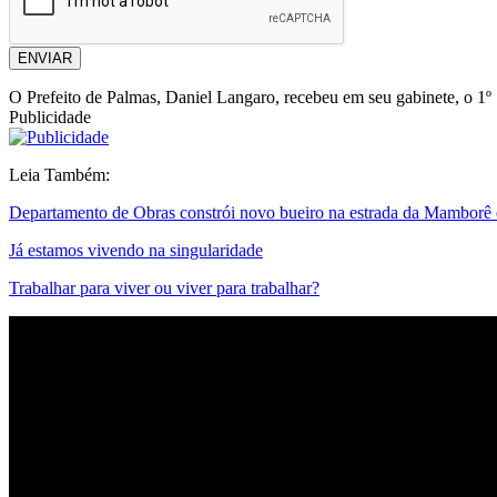
ENVIAR
O Prefeito de Palmas, Daniel Langaro, recebeu em seu gabinete, o 1º
Publicidade
Leia Também:
Departamento de Obras constrói novo bueiro na estrada da Mamborê e
Já estamos vivendo na singularidade
Trabalhar para viver ou viver para trabalhar?