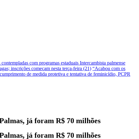
m contempladas com programas estaduais
Intercambista palmense
gas; inscrições começam nesta terça-feira (21)
“Acabou com os
umprimento de medida protetiva e tentativa de feminicídio, PCPR
 Palmas, já foram R$ 70 milhões
 Palmas, já foram R$ 70 milhões