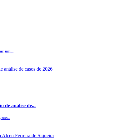
ar um...
 de análise de...
nas...