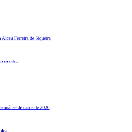
reira de...
de...