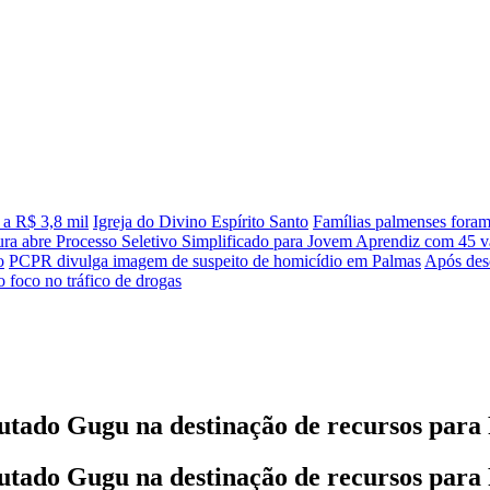
 a R$ 3,8 mil
Igreja do Divino Espírito Santo
Famílias palmenses fora
tura abre Processo Seletivo Simplificado para Jovem Aprendiz com 45 va
o
PCPR divulga imagem de suspeito de homicídio em Palmas
Após desc
 foco no tráfico de drogas
utado Gugu na destinação de recursos para
utado Gugu na destinação de recursos para