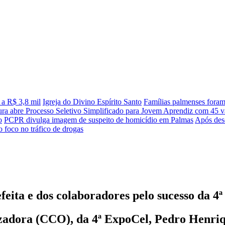
 a R$ 3,8 mil
Igreja do Divino Espírito Santo
Famílias palmenses fora
tura abre Processo Seletivo Simplificado para Jovem Aprendiz com 45 va
o
PCPR divulga imagem de suspeito de homicídio em Palmas
Após desc
 foco no tráfico de drogas
feita e dos colaboradores pelo sucesso da 4
zadora (CCO), da 4ª ExpoCel, Pedro Henri