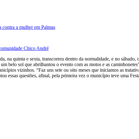
a contra a mulher em Palmas
à comunidade Chico André
ada, na quinta e sexta, transcorreu dentro da normalidade, e no sábado
 belo sol que abrilhantou o evento com as motos e as caminhonetes”, 
cípios vizinhos. “Faz uns sete ou oito meses que iniciamos as tratativ
utou essas questões, afinal, pela primeira vez o município teve uma Fe