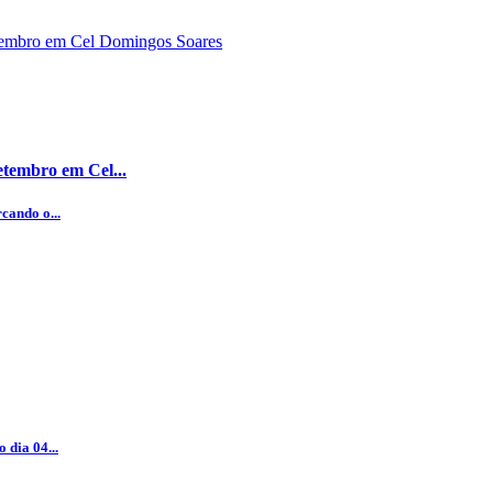
etembro em Cel...
cando o...
 dia 04...