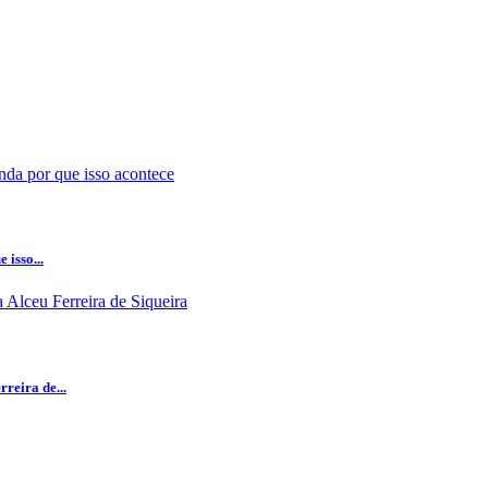
isso...
reira de...