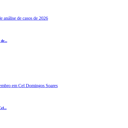
de...
el...