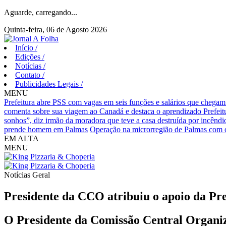
Aguarde, carregando...
Quinta-feira, 06 de Agosto 2026
Início
/
Edições
/
Notícias
/
Contato
/
Publicidades Legais
/
MENU
Prefeitura abre PSS com vagas em seis funções e salários que chegam
comenta sobre sua viagem ao Canadá e destaca o aprendizado
Prefei
sonhos”, diz irmão da moradora que teve a casa destruída por incêndi
prende homem em Palmas
Operação na microrregião de Palmas com o
EM ALTA
MENU
Notícias
Geral
Presidente da CCO atribuiu o apoio da Pre
O Presidente da Comissão Central Organi