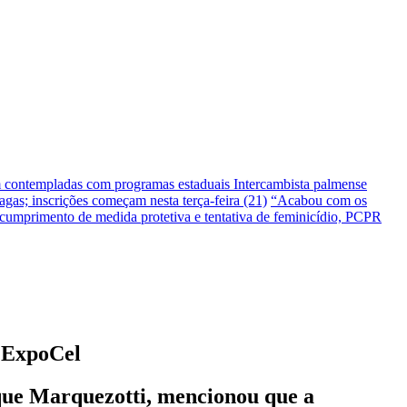
m contempladas com programas estaduais
Intercambista palmense
gas; inscrições começam nesta terça-feira (21)
“Acabou com os
umprimento de medida protetiva e tentativa de feminicídio, PCPR
ª ExpoCel
que Marquezotti, mencionou que a