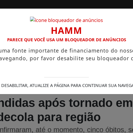
/
/
INÍCIO
EDIÇÕES
HAMM
PARECE QUE VOCÊ USA UM BLOQUEADOR DE ANÚNCIOS
ÁRIOS QUE CHEGAM A R$ 3,8 MIL
IGREJA DO DIVINO ESPÍ
 uma fonte importante de financiamento do noss
avegando, por favor desabilite seu bloqueador 
 DESABILITAR, ATUALIZE A PÁGINA PARA CONTINUAR SUA NAVEG
ndidas após tornado em
decola para região
nfirmaram, até o momento, cinco óbitos, 