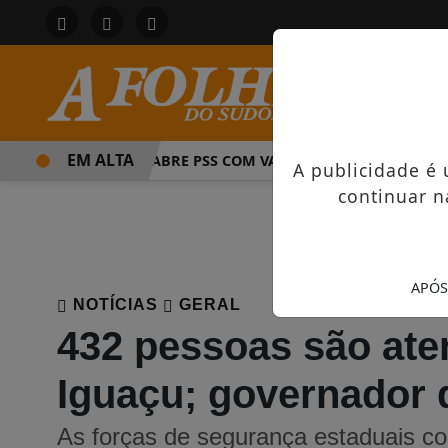
EM ALTA
PREFEITURA ABRE PSS COM VAGAS EM SEIS FUNÇÕES E SAL
A publicidade é
continuar n
APÓS
NOTÍCIAS
GERAL
432 pessoas são ate
Iguaçu; governador 
As forças de segurança estaduais co