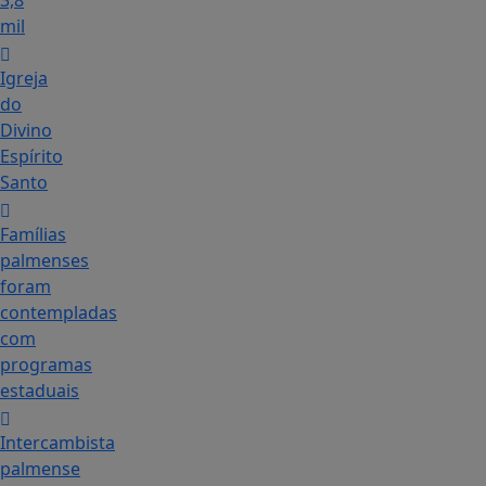
3,8
mil
Igreja
do
Divino
Espírito
Santo
Famílias
palmenses
foram
contempladas
com
programas
estaduais
Intercambista
palmense