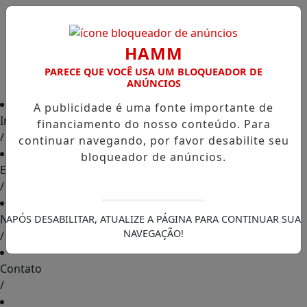
HAMM
PARECE QUE VOCÊ USA UM BLOQUEADOR DE
ANÚNCIOS
A publicidade é uma fonte importante de
Início
financiamento do nosso conteúdo. Para
/
continuar navegando, por favor desabilite seu
bloqueador de anúncios.
Edições
/
Notícias
APÓS DESABILITAR, ATUALIZE A PÁGINA PARA CONTINUAR SUA
NAVEGAÇÃO!
/
Contato
/