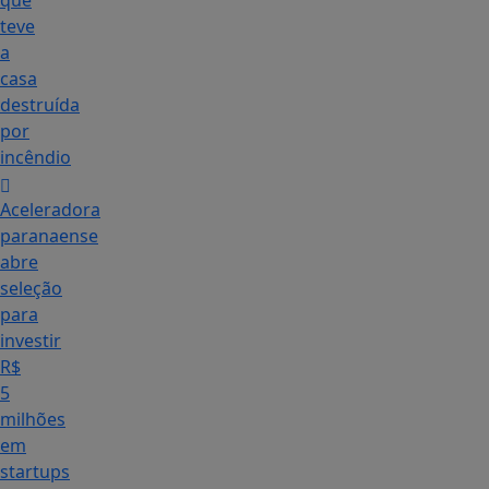
que
teve
a
casa
destruída
por
incêndio
Aceleradora
paranaense
abre
seleção
para
investir
R$
5
milhões
em
startups