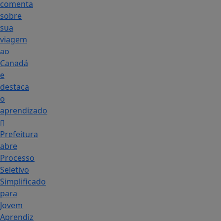
comenta
sobre
sua
viagem
ao
Canadá
e
destaca
o
aprendizado
Prefeitura
abre
Processo
Seletivo
Simplificado
para
Jovem
Aprendiz