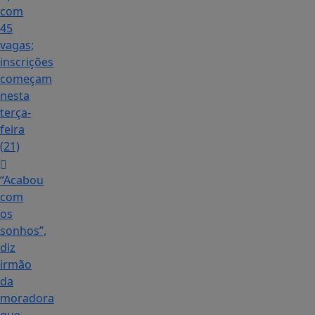
com
45
vagas;
inscrições
começam
nesta
terça-
feira
(21)
“Acabou
com
os
sonhos”,
diz
irmão
da
moradora