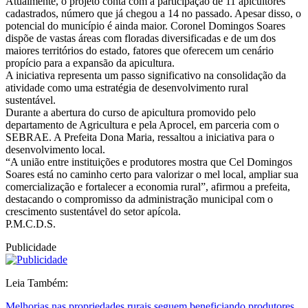
Atualmente, o projeto conta com a participação de 11 apicultores
cadastrados, número que já chegou a 14 no passado. Apesar disso, o
potencial do município é ainda maior. Coronel Domingos Soares
dispõe de vastas áreas com floradas diversificadas e de um dos
maiores territórios do estado, fatores que oferecem um cenário
propício para a expansão da apicultura.
A iniciativa representa um passo significativo na consolidação da
atividade como uma estratégia de desenvolvimento rural
sustentável.
Durante a abertura do curso de apicultura promovido pelo
departamento de Agricultura e pela Aprocel, em parceria com o
SEBRAE. A Prefeita Dona Maria, ressaltou a iniciativa para o
desenvolvimento local.
“A união entre instituições e produtores mostra que Cel Domingos
Soares está no caminho certo para valorizar o mel local, ampliar sua
comercialização e fortalecer a economia rural”, afirmou a prefeita,
destacando o compromisso da administração municipal com o
crescimento sustentável do setor apícola.
P.M.C.D.S.
Publicidade
Leia Também:
Melhorias nas propriedades rurais seguem beneficiando produtores