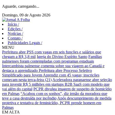
Aguarde, carregando...
Domingo, 09 de Agosto 2026
Início
/
Edições
/
Notícias
/
Contato
/
Publicidades Legais
/
MENU
Prefeitura abre PSS com vagas em seis funções e salários que
chegam a R$ 3,8 mil
Igreja do Divino Espírito Santo
Famílias
palmenses foram contempladas com programas estaduais
Intercambista palmense comenta sobre sua viagem ao Canadá e
destaca o aprendizado
Prefeitura abre Processo Seletivo
Simplificado para Jovem Aprendiz com 45 vagas; inscrições
começam nesta terça-feira (21)
Aceleradora paranaense abre seleção
para investir R$ 5 milhões em startups B2B SaaS com modelo que
vai além do capital
PCPR divulga imagem de suspeito de homicídio
em Palmas
“Acabou com os sonhos”, diz irmão da moradora que
teve a casa destruída por incêndio
Após descumprimento de medida
protetiva e tentativa de feminicídio, PCPR prende homem em
Palmas
EM ALTA