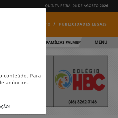
QUINTA-FEIRA, 06 DE AGOSTO 2026
/
/
NOTÍCIAS
CONTATO
PUBLICIDADES LEGAIS
MENU
PÍRITO SANTO
FAMÍLIAS PALMENSES FORAM CONTEMPLA
o conteúdo. Para
de anúncios.
AÇÃO!