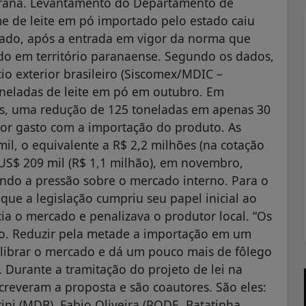
Paraná. Levantamento do Departamento de
e de leite em pó importado pelo estado caiu
ado, após a entrada em vigor da norma que
ado em território paranaense. Segundo os dados,
o exterior brasileiro (Siscomex/MDIC –
oneladas de leite em pó em outubro. Em
s, uma redução de 125 toneladas em apenas 30
lor gasto com a importação do produto. As
l, o equivalente a R$ 2,2 milhões (na cotação
US$ 209 mil (R$ 1,1 milhão), em novembro,
do a pressão sobre o mercado interno. Para o
ue a legislação cumpriu seu papel inicial ao
cia o mercado e penalizava o produtor local. “Os
to. Reduzir pela metade a importação em um
uilibrar o mercado e dá um pouco mais de fôlego
 Durante a tramitação do projeto de lei na
reveram a proposta e são coautores. São eles:
rini (MDB), Fabio Oliveira (PODE, Batatinha