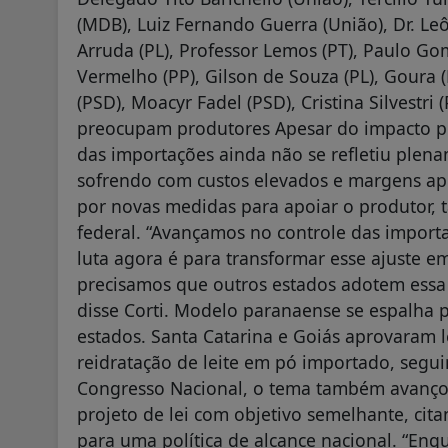
(MDB), Luiz Fernando Guerra (União), Dr. Leô
Arruda (PL), Professor Lemos (PT), Paulo Go
Vermelho (PP), Gilson de Souza (PL), Goura 
(PSD), Moacyr Fadel (PSD), Cristina Silvestri
preocupam produtores Apesar do impacto po
das importações ainda não se refletiu plen
sofrendo com custos elevados e margens ape
por novas medidas para apoiar o produtor, 
federal. “Avançamos no controle das import
luta agora é para transformar esse ajuste em
precisamos que outros estados adotem essa
disse Corti. Modelo paranaense se espalha pe
estados. Santa Catarina e Goiás aprovaram l
reidratação de leite em pó importado, seg
Congresso Nacional, o tema também avançou
projeto de lei com objetivo semelhante, cit
para uma política de alcance nacional. “Enq