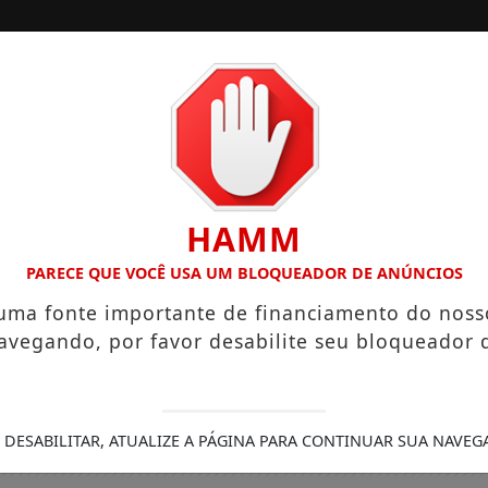
/
/
INÍCIO
EDIÇÕES
LÁRIOS QUE CHEGAM A R$ 3,8 MIL
IGREJA DO DIVINO ES
HAMM
PARECE QUE VOCÊ USA UM BLOQUEADOR DE ANÚNCIOS
 uma fonte importante de financiamento do noss
avegando, por favor desabilite seu bloqueador 
 DESABILITAR, ATUALIZE A PÁGINA PARA CONTINUAR SUA NAVEG