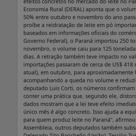
efeitos concretos no mercado do leite no 
Economia Rural (DERAL) aponta que o volum
50% entre outubro e novembro do ano pass
proíbe a reidratação de leite em pó import
baseados em informações oficiais do comérci
Governo Federal), o Paraná importou 250 t
novembro, o volume caiu para 125 tonelada
dias. A retração também teve impacto no va
importações passaram de cerca de US$ 418 mi
atual), em outubro, para aproximadamente 
acompanhando a queda no volume e reduzin
deputado Luis Corti, os números confirmam q
conter uma prática que, segundo ele, distor
dados mostram que a lei teve efeito imedia
único mês é algo concreto. Isso ajuda a eq
para quem produz leite no Paraná”, afirmou.
Assembleia, outros deputados também subsc
Delegado Tito Barichello (União), Tercilio Tu