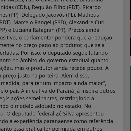
nidas (CDN), Requião Filho (PDT), Ricardo
mes (PP), Delegado Jacovós (PL), Matheus
(PDT), Marcelo Rangel (PSD), Alexandre Curi
 (PP) e Luciana Rafagnin (PT). Preços ainda
sitivo, o parlamentar pondera que a redução
amente no preço pago ao produtor, que seja
rtadas. Por isso, o deputado segue lutando
tanto no âmbito do governo estadual quanto
ações, mas o produtor ainda recebe pouco. A
 preço justo na porteira. Além disso,
 medida, para ter um impacto ainda maior”,
lo país A iniciativa do Paraná já inspira outros
egislações semelhantes, restringindo a
uindo o modelo adotado no estado. No
. O deputado federal Zé Silva apresentou
ando a experiência paranaense como referência
uanto essa prática for permitida em outros