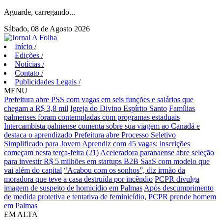
Aguarde, carregando...
Sábado, 08 de Agosto 2026
Início
/
Edições
/
Notícias
/
Contato
/
Publicidades Legais
/
MENU
Prefeitura abre PSS com vagas em seis funções e salários que
chegam a R$ 3,8 mil
Igreja do Divino Espírito Santo
Famílias
palmenses foram contempladas com programas estaduais
Intercambista palmense comenta sobre sua viagem ao Canadá e
destaca o aprendizado
Prefeitura abre Processo Seletivo
Simplificado para Jovem Aprendiz com 45 vagas; inscrições
começam nesta terça-feira (21)
Aceleradora paranaense abre seleção
para investir R$ 5 milhões em startups B2B SaaS com modelo que
vai além do capital
“Acabou com os sonhos”, diz irmão da
moradora que teve a casa destruída por incêndio
PCPR divulga
imagem de suspeito de homicídio em Palmas
Após descumprimento
de medida protetiva e tentativa de feminicídio, PCPR prende homem
em Palmas
EM ALTA