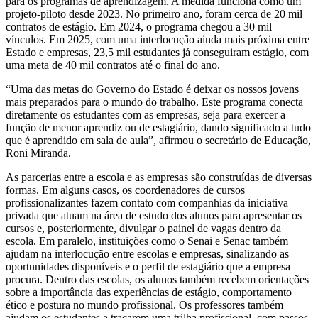
para os programas de aprendizagem. A medida funciona como um
projeto-piloto desde 2023. No primeiro ano, foram cerca de 20 mil
contratos de estágio. Em 2024, o programa chegou a 30 mil
vínculos. Em 2025, com uma interlocução ainda mais próxima entre
Estado e empresas, 23,5 mil estudantes já conseguiram estágio, com
uma meta de 40 mil contratos até o final do ano.
“Uma das metas do Governo do Estado é deixar os nossos jovens
mais preparados para o mundo do trabalho. Este programa conecta
diretamente os estudantes com as empresas, seja para exercer a
função de menor aprendiz ou de estagiário, dando significado a tudo
que é aprendido em sala de aula”, afirmou o secretário de Educação,
Roni Miranda.
As parcerias entre a escola e as empresas são construídas de diversas
formas. Em alguns casos, os coordenadores de cursos
profissionalizantes fazem contato com companhias da iniciativa
privada que atuam na área de estudo dos alunos para apresentar os
cursos e, posteriormente, divulgar o painel de vagas dentro da
escola. Em paralelo, instituições como o Senai e Senac também
ajudam na interlocução entre escolas e empresas, sinalizando as
oportunidades disponíveis e o perfil de estagiário que a empresa
procura. Dentro das escolas, os alunos também recebem orientações
sobre a importância das experiências de estágio, comportamento
ético e postura no mundo profissional. Os professores também
ajudam os estudantes a traçarem uma trilha profissional, com passos