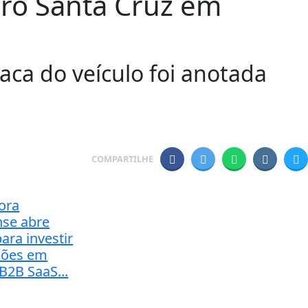
ro Santa Cruz em
aca do veículo foi anotada
COMPARTILHE
ora
se abre
ara investir
hões em
B2B SaaS...