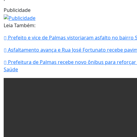
Publicidade
Leia Também:
Prefeito e vice de Palmas vistoriaram asfalto no bairro 
Asfaltamento avança e Rua José Fortunato recebe pav
Prefeitura de Palmas recebe novo ônibus para reforçar 
Saúde