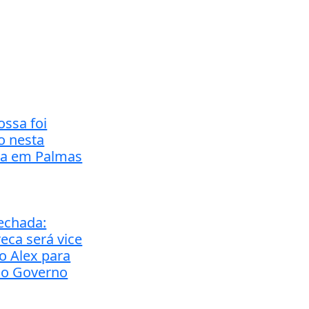
ossa foi
o nesta
ira em Palmas
fechada:
eca será vice
o Alex para
ao Governo