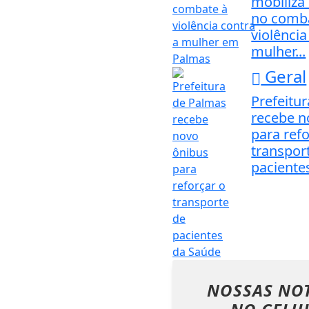
mobiliz
no comb
violência
mulher...
Geral
Prefeitu
recebe n
para refo
transpor
pacientes
NOSSAS NOT