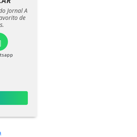
LAR
do Jornal A
avorito de
s.
tsapp