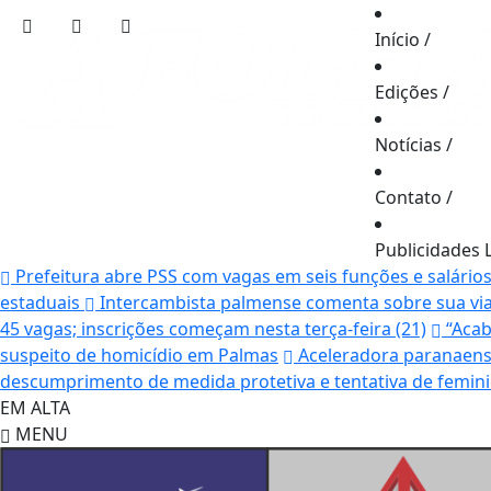
Início
/
Edições
/
Notícias
/
Contato
/
Publicidades 
Prefeitura abre PSS com vagas em seis funções e salário
estaduais
Intercambista palmense comenta sobre sua vi
45 vagas; inscrições começam nesta terça-feira (21)
“Acab
suspeito de homicídio em Palmas
Aceleradora paranaense
descumprimento de medida protetiva e tentativa de femi
EM ALTA
MENU