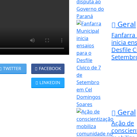
Geral
Fanfarra
inicia en
Desfile C
Setembro
TWITTER
FACEBOOK
LINKEDIN
Geral
Ação de
conscien