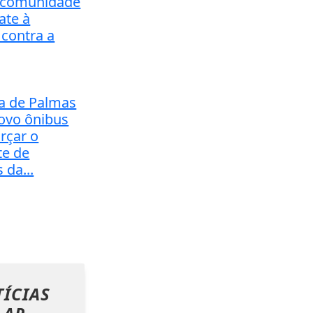
a comunidade
ate à
 contra a
ra de Palmas
ovo ônibus
rçar o
te de
 da...
ÍCIAS