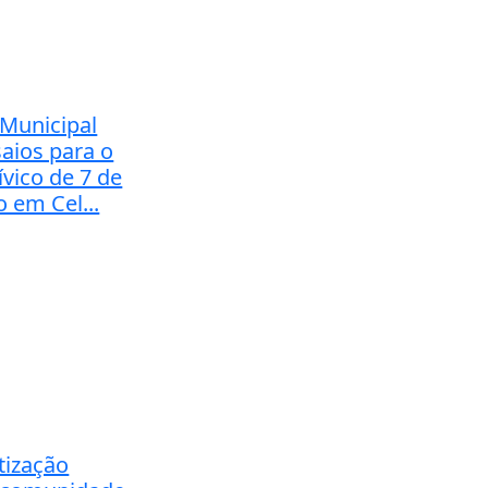
 Municipal
saios para o
ívico de 7 de
 em Cel...
tização