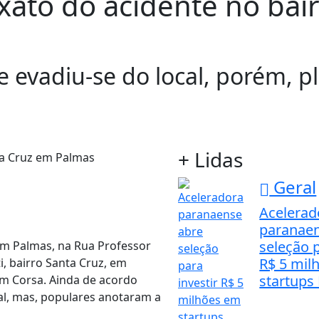
to do acidente no bair
evadiu-se do local, porém, pl
+ Lidas
Geral
Acelerad
paranaen
seleção p
 em Palmas, na Rua Professor
R$ 5 mil
i, bairro Santa Cruz, em
startups 
um Corsa. Ainda de acordo
al, mas, populares anotaram a