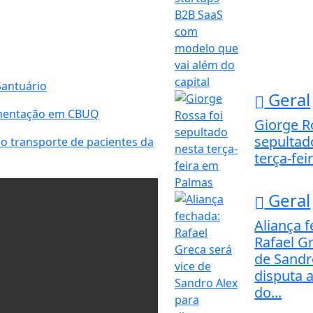
Santuário
Geral
imentação em CBUQ
Giorge R
sepultad
o transporte de pacientes da
terça-fe
Geral
Aliança 
Rafael Gr
de Sandr
disputa 
do...