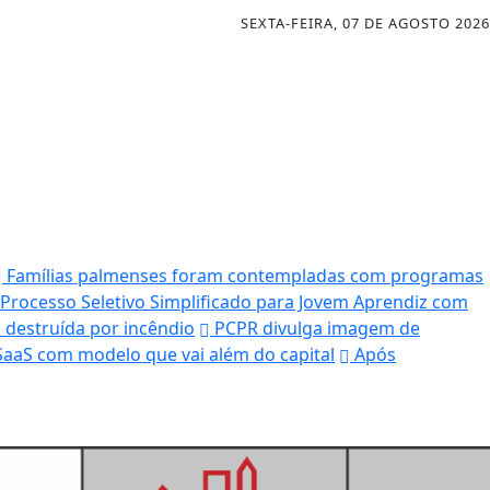
SEXTA-FEIRA, 07 DE AGOSTO 2026
Famílias palmenses foram contempladas com programas
 Processo Seletivo Simplificado para Jovem Aprendiz com
 destruída por incêndio
PCPR divulga imagem de
SaaS com modelo que vai além do capital
Após