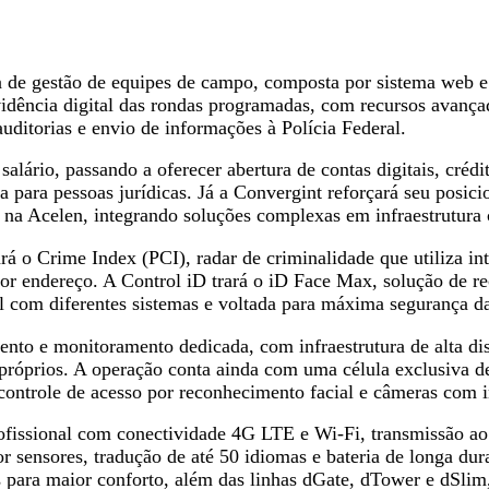
a de gestão de equipes de campo, composta por sistema web e
idência digital das rondas programadas, com recursos avançad
auditorias e envio de informações à Polícia Federal.
lário, passando a oferecer abertura de contas digitais, crédit
a para pessoas jurídicas. Já a Convergint reforçará seu posi
 na Acelen, integrando soluções complexas em infraestrutura c
á o Crime Index (PCI), radar de criminalidade que utiliza int
or endereço. A Control iD trará o iD Face Max, solução de rec
 com diferentes sistemas e voltada para máxima segurança d
to e monitoramento dedicada, com infraestrutura de alta disp
próprios. A operação conta ainda com uma célula exclusiva d
controle de acesso por reconhecimento facial e câmeras com in
fissional com conectividade 4G LTE e Wi-Fi, transmissão ao
 sensores, tradução de até 50 idiomas e bateria de longa du
 para maior conforto, além das linhas dGate, dTower e dSlim, 