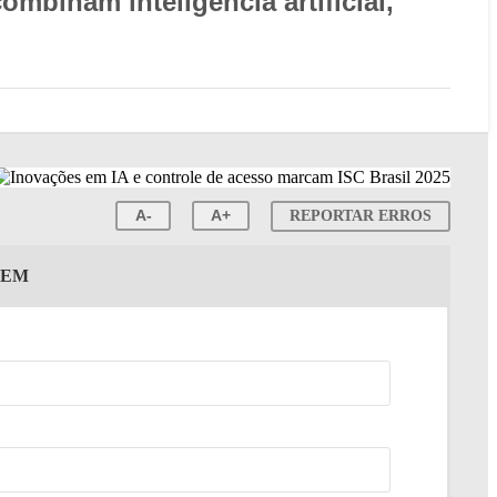
binam inteligência artificial,
A-
A+
REPORTAR ERROS
GEM