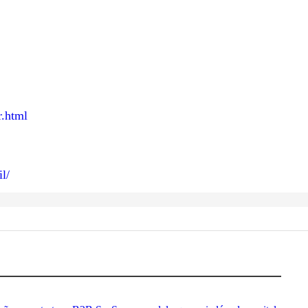
r.html
l/