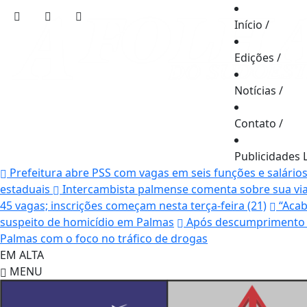
Início
/
Edições
/
Notícias
/
Contato
/
Publicidades 
Prefeitura abre PSS com vagas em seis funções e salário
estaduais
Intercambista palmense comenta sobre sua vi
45 vagas; inscrições começam nesta terça-feira (21)
“Acab
suspeito de homicídio em Palmas
Após descumprimento d
Palmas com o foco no tráfico de drogas
EM ALTA
MENU