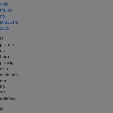
dois
títulos
no
JAMSOP’S
2026
O
prêmio
da
faixa
principal
está
estimado
em
R$
3,5
milhões.
O