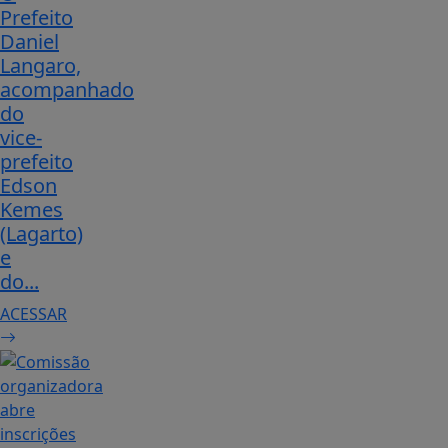
Prefeito
Daniel
Langaro,
acompanhado
do
vice-
prefeito
Edson
Kemes
(Lagarto)
e
do...
ACESSAR