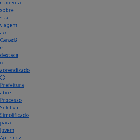
comenta
sobre
sua
viagem
ao
Canadá
e
destaca
o
aprendizado
Prefeitura
abre
Processo
Seletivo
Simplificado
para
Jovem
Aprendiz