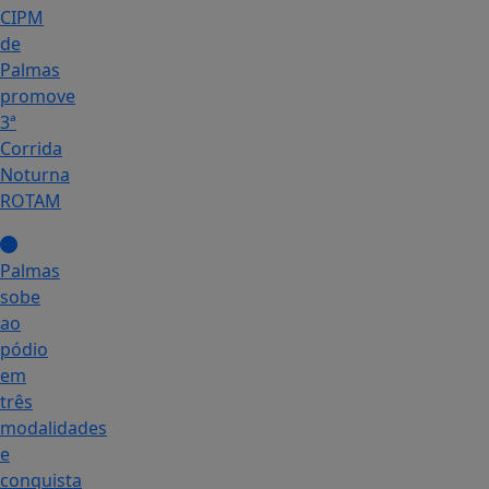
CIPM
de
Palmas
promove
3ª
Corrida
Noturna
ROTAM
Palmas
sobe
ao
pódio
em
três
modalidades
e
conquista