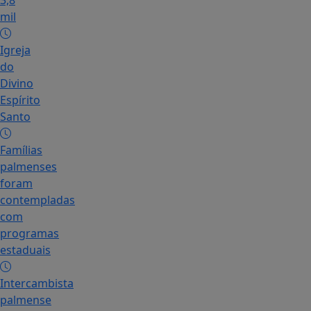
3,8
mil
Igreja
do
Divino
Espírito
Santo
Famílias
palmenses
foram
contempladas
com
programas
estaduais
Intercambista
palmense