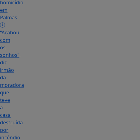
homicídio
em
Palmas
“Acabou
com
os
sonhos”,
diz
irmão
da
moradora
que
teve
a
casa
destruída
por
incêndio