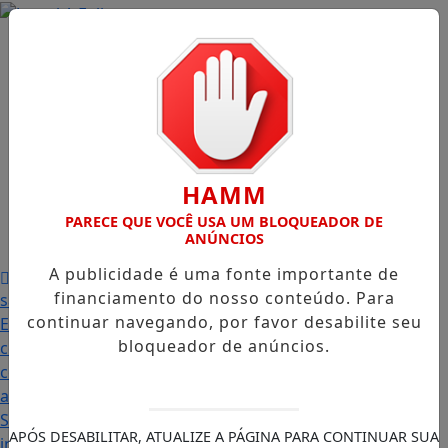
Início
/
Edições
/
Notícias
/
Contato
/
HAMM
PARECE QUE VOCÊ USA UM BLOQUEADOR DE
Publicidades
ANÚNCIOS
Legais
/
A publicidade é uma fonte importante de
Prefeitura abre PSS com vagas em seis funções e
financiamento do nosso conteúdo. Para
salários que chegam a R$ 3,8 mil
Igreja do Divino
continuar navegando, por favor desabilite seu
Espírito Santo
Famílias palmenses foram contempladas
bloqueador de anúncios.
com programas estaduais
Intercambista palmense
comenta sobre sua viagem ao Canadá e destaca o
aprendizado
Prefeitura abre Processo Seletivo
Simplificado para Jovem Aprendiz com 45 vagas;
APÓS DESABILITAR, ATUALIZE A PÁGINA PARA CONTINUAR SUA
inscrições começam nesta terça-feira (21)
“Acabou com