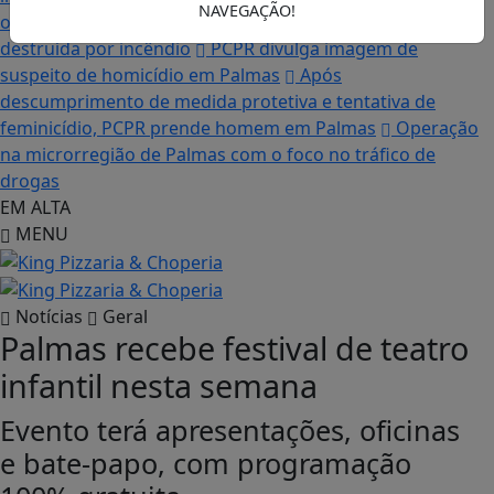
NAVEGAÇÃO!
os sonhos”, diz irmão da moradora que teve a casa
destruída por incêndio
PCPR divulga imagem de
suspeito de homicídio em Palmas
Após
descumprimento de medida protetiva e tentativa de
feminicídio, PCPR prende homem em Palmas
Operação
na microrregião de Palmas com o foco no tráfico de
drogas
EM ALTA
MENU
Notícias
Geral
Palmas recebe festival de teatro
infantil nesta semana
Evento terá apresentações, oficinas
e bate-papo, com programação