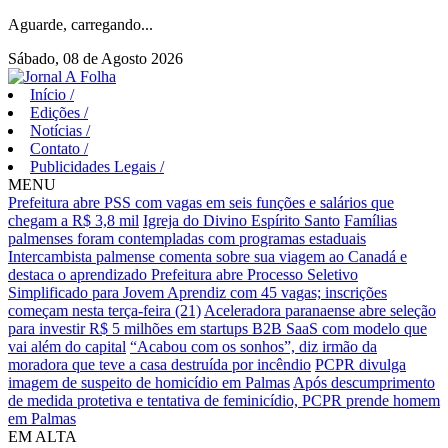
Aguarde, carregando...
Sábado, 08 de Agosto 2026
Início
/
Edições
/
Notícias
/
Contato
/
Publicidades Legais
/
MENU
Prefeitura abre PSS com vagas em seis funções e salários que
chegam a R$ 3,8 mil
Igreja do Divino Espírito Santo
Famílias
palmenses foram contempladas com programas estaduais
Intercambista palmense comenta sobre sua viagem ao Canadá e
destaca o aprendizado
Prefeitura abre Processo Seletivo
Simplificado para Jovem Aprendiz com 45 vagas; inscrições
começam nesta terça-feira (21)
Aceleradora paranaense abre seleção
para investir R$ 5 milhões em startups B2B SaaS com modelo que
vai além do capital
“Acabou com os sonhos”, diz irmão da
moradora que teve a casa destruída por incêndio
PCPR divulga
imagem de suspeito de homicídio em Palmas
Após descumprimento
de medida protetiva e tentativa de feminicídio, PCPR prende homem
em Palmas
EM ALTA