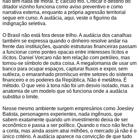
não tem nada de moral. É cálculo frio. Criticar o destino do
ditador vizinho funciona como aviso preventivo e como
narrativa externa, enquanto a própria agressão territorial
segue em curso. A audácia, aqui, veste o figurino da
indignação seletiva.
O Brasil não está fora desse trilho. A audácia dos canalhas
também se expressa quando o dinheiro resolve andar na
frente das instituições, quando estruturas financeiras passam
a funcionar como pontes opacas entre interesses lícitos e
ilícitos. Daniel Vorcaro não tem relação com petróleo, mas
tornou-se símbolo de outra coisa. A megalomania de usar um
banco para ocupar espaços, capturar fluxos e expor, sem
sutileza, o emaranhado promíscuo entre setores do sistema
financeiro e os poderes da República. Não é metáfora. É
método. O que veio à tona não foi um desvio isolado, mas a
anatomia de um modelo que só funciona onde a audácia
substitui o limite.
Nesse mesmo ambiente surgem empresários como Joesley
Batista, personagens experientes, nada ingênuos, que
sabem exatamente quando um investimento deixa de ser
econômico e passa a ser político. Quando o risco não fecha
a conta, mas ainda assim atrai milhões, o mercado já não é o
único critério. A audácia aparece na convicção de que tudo