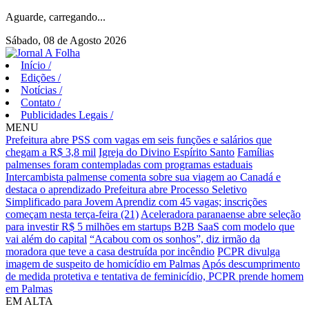
Aguarde, carregando...
Sábado, 08 de Agosto 2026
Início
/
Edições
/
Notícias
/
Contato
/
Publicidades Legais
/
MENU
Prefeitura abre PSS com vagas em seis funções e salários que
chegam a R$ 3,8 mil
Igreja do Divino Espírito Santo
Famílias
palmenses foram contempladas com programas estaduais
Intercambista palmense comenta sobre sua viagem ao Canadá e
destaca o aprendizado
Prefeitura abre Processo Seletivo
Simplificado para Jovem Aprendiz com 45 vagas; inscrições
começam nesta terça-feira (21)
Aceleradora paranaense abre seleção
para investir R$ 5 milhões em startups B2B SaaS com modelo que
vai além do capital
“Acabou com os sonhos”, diz irmão da
moradora que teve a casa destruída por incêndio
PCPR divulga
imagem de suspeito de homicídio em Palmas
Após descumprimento
de medida protetiva e tentativa de feminicídio, PCPR prende homem
em Palmas
EM ALTA