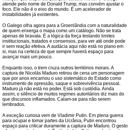
atende pelo nome de Donald Trump, mas convém ajustar o
foco. Ele não é o eixo do mundo. É um acelerador de
instabilidades já existentes.
O Galego olha agora para a Groenlândia com a naturalidade
de quem enxerga o mapa como um catálogo. Não se trata
apenas de bravata. É a lógica da força testando limites
institucionais, tratados e consensos, para ver até onde pode
ir sem reação efetiva. A audácia aqui não está no plano em
si, mas na certeza de que sempre haverá espaço para
avançar mais um pouco.
Enquanto isso, o trem cruza outros territórios morais. A
captura de Nicolás Maduro retirou de cena um personagem
que por anos encarnou o uso sistemático do Estado como
instrumento de opressão, saque e sobrevivência pessoal.
Maduro já não está no poder. Está sob custódia. Ainda
assim, o silêncio de muitos regimes autoritários diz mais do
que discursos inflamados. Calam-se para não serem
lembrados.
A exceção curiosa vem de Vladimir Putin. Em plena guerra
para ocupar e tomar partes da Ucrânia, Putin encontrou
espaço para criticar duramente a captura de Maduro. O gesto