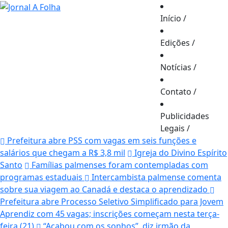
Início
/
Edições
/
Notícias
/
Contato
/
Publicidades
Legais
/
Prefeitura abre PSS com vagas em seis funções e
salários que chegam a R$ 3,8 mil
Igreja do Divino Espírito
Santo
Famílias palmenses foram contempladas com
programas estaduais
Intercambista palmense comenta
sobre sua viagem ao Canadá e destaca o aprendizado
Prefeitura abre Processo Seletivo Simplificado para Jovem
Aprendiz com 45 vagas; inscrições começam nesta terça-
feira (21)
“Acabou com os sonhos”, diz irmão da