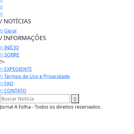
/ NOTÍCIAS
Geral
/ INFORMAÇÕES
INÍCIO
SOBRE
?>
EXPEDIENTE
Termos de Uso e Privacidade
FAQ
CONTATO
Termos de Uso e Privacidade
Jornal A Folha - Todos os direitos reservados.
Esse site utiliza cookies para melhorar sua
experiência de navegação. Ao continuar o acesso,
entendemos que você concorda com nossos Termos
de Uso e Privacidade.