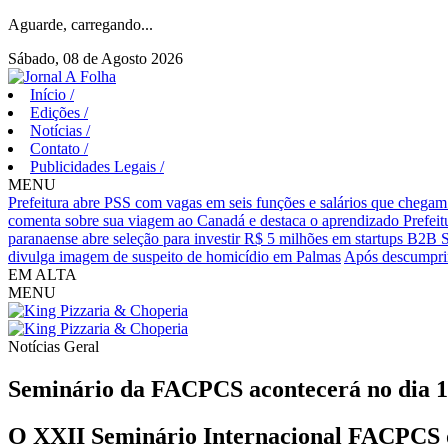
Aguarde, carregando...
Sábado, 08 de Agosto 2026
Início
/
Edições
/
Notícias
/
Contato
/
Publicidades Legais
/
MENU
Prefeitura abre PSS com vagas em seis funções e salários que chegam
comenta sobre sua viagem ao Canadá e destaca o aprendizado
Prefei
paranaense abre seleção para investir R$ 5 milhões em startups B2B 
divulga imagem de suspeito de homicídio em Palmas
Após descumprim
EM ALTA
MENU
Notícias
Geral
Seminário da FACPCS acontecerá no dia 1
O XXII Seminário Internacional FACPCS oc