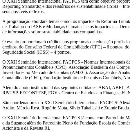
O XXII Seminário Internacional FACPCS tem como objetivo proporciona
Reporting Standards) e dos relatórios de sustentabilidade (ISSB – In
seus possíveis reflexos.
A programação abordará temas como: os impactos da Reforma Tributár
de Trabalho do IASB e Mudanças Climáticas e os impactos nas Demonst
de informações sobre sustentabilidade nas companhias.
O evento proporcionará créditos nos programas de educação profissio
créditos, do Conselho Federal de Contabilidade (CFC) – 6 pontos, do I
Seguridade Social (ICSS) – 4 pontos.
O XXII Seminário Internacional FACPCS - Normas Internacionais de 
Pronunciamentos Contábeis (CPC), Associação Brasileira das Comp
Investidores no Mercado de Capitais (AMEC), Associação dos Analista
Contabilidade (CFC), Fundação Instituto de Pesquisas Contábeis, At
Além do apoio institucional das seguintes entidades: A
RP/USP, FECONTESP, FGV - Centro de Estudos em Finanças, F
São coordenadores do XXII Seminário Internacional FACPCS: Alexan
Ardito, Márcio Rost, Rogério Mota, Sílvio Takahashi e Zulmir Breda.
O XXII Seminário Internacional FACPCS já conta com Patrocínio Ma
e da Suzano; além do Patrocínio Pleno da Fundação Escola de Comér
Acionista e da Revista RI.