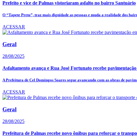
Prefeito e vice de Palmas vistoriaram asfalto no bairro Santuário
O “Tapete Preto”, traz mais dignidade as pessoas e muda a realidade dos bair
ACESSAR
Geral
28/08/2025
Asfaltamento avança e Rua José Fortunato recebe pavimentaç
A Prefeitura de Cel Domingos Soares segue avançando com as obras de pavime
ACESSAR
Geral
28/08/2025
Prefeitura de Palmas recebe novo ônibus para reforçar o transpor