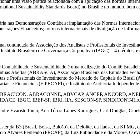
r uma visão prática relacionada com a aplicação das normas internacio
ternational Sustainability Standards Board) no Brasil e no mundo, bem
ia nas Demonstrações Contábeis; implantação das Normas Internaciona
rações Financeiras; normas internacionais de divulgação de informaçõe
nal continuada da Associação dos Analistas e Profissionais de Invest
nstituto Brasileiro de Governança Corporativa (IBGC) – 4 créditos, e do 
Contabilidade e Sustentabilidade é uma realização do Comitê Brasilei
anhias Abertas (ABRASCA), Associação Brasileira das Entidades Fec
s e Profissionais de Investimento do Mercado de Capitais do Brasil (
uariais e Financeiras (FIPECAFI), e Instituto de Auditoria Independen
BAI, ABEL, ABRACICON, ABRACONNE, ABVCAP, ANCEP, ANCORD, 
UNDACE, IBGC, IBEF-SP, IBRI, IIA, SESCON-SP, SINDICONT-Rio
dre Evaristo Pinto, Ana Tércia Lopes Rodrigues, Carl Douglas, Cibel
ster da B3 (Brasil, Bolsa, Balcão), da Deloitte, da Itaúsa, da KPMG
cio Álvares Penteado (FECAP); da Luz Publicidade e da Moore. O eve