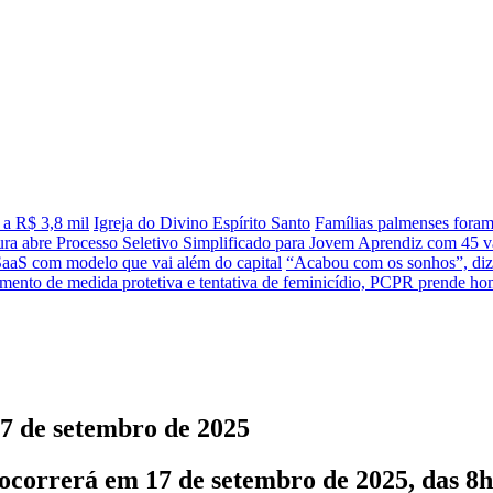
 a R$ 3,8 mil
Igreja do Divino Espírito Santo
Famílias palmenses fora
tura abre Processo Seletivo Simplificado para Jovem Aprendiz com 45 va
SaaS com modelo que vai além do capital
“Acabou com os sonhos”, diz 
ento de medida protetiva e tentativa de feminicídio, PCPR prende 
7 de setembro de 2025
orrerá em 17 de setembro de 2025, das 8h à