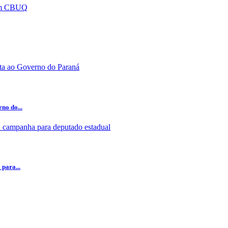
no do...
para...