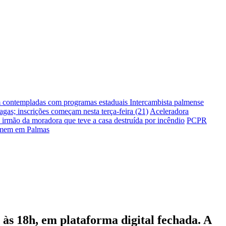
m contempladas com programas estaduais
Intercambista palmense
gas; inscrições começam nesta terça-feira (21)
Aceleradora
irmão da moradora que teve a casa destruída por incêndio
PCPR
homem em Palmas
s 18h, em plataforma digital fechada. A