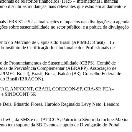
nais de relatórios financeiros (IFRS – International Financial
 como discutir as mudanças mais relevantes que estão em andamento e
is IFRS S1 e S2 - atualizações e impactos nas divulgações; a agenda
s sobre sustentabilidade no setor público; e a prática da divulgação
imento do Mercado de Capitais do Brasil (APIMEC Brasil) – 15
Instituto de Certificação Institucional e dos Profissionais de
ro de Pronunciamentos de Sustentabilidade (CBPS), Comitê de
hadas de Previdência Complementar (ABRAPP), Associação de
APIMEC Brasil), Brasil, Bolsa, Balcão (B3), Conselho Federal de
te do Brasil (IBRACON).
ANEFAC, ANPCONT, CBARI, CORECON-SP, CRA-SP, FEA–
, e SINDCONT-SP.
e Deis, Eduardo Flores, Haroldo Reginaldo Levy Neto, Leandro
, da PwC, da SMS e da TATICCA; Patrocínio Sênior da Iochpe-Maxion
nto tem suporte da SB Eventos e apoio de Divulgação do Portal