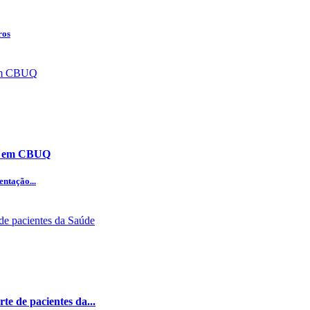
ros
ão em CBUQ
ntação...
te de pacientes da...