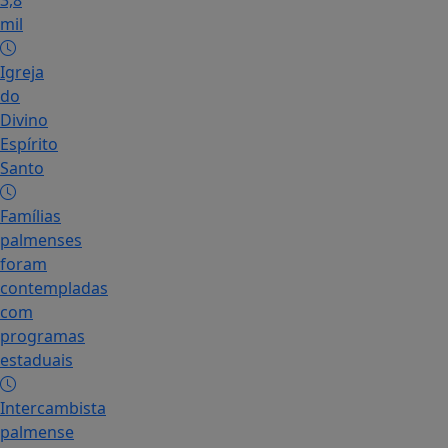
3,8
mil
Igreja
do
Divino
Espírito
Santo
Famílias
palmenses
foram
contempladas
com
programas
estaduais
Intercambista
palmense