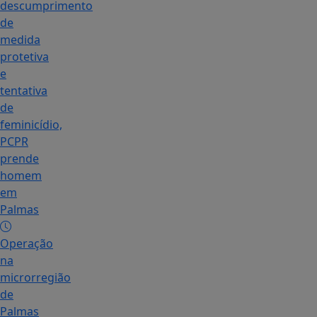
descumprimento
de
medida
protetiva
e
tentativa
de
feminicídio,
PCPR
prende
homem
em
Palmas
Operação
na
microrregião
de
Palmas