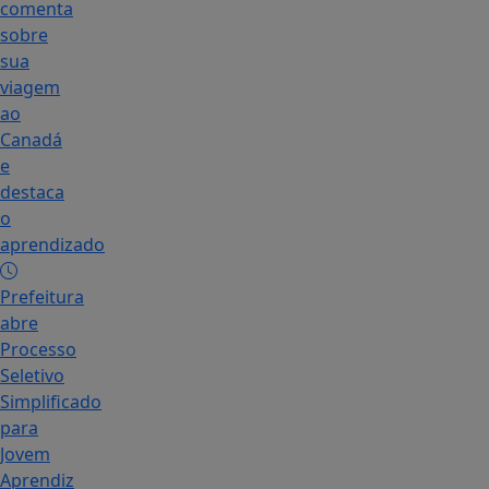
comenta
sobre
sua
viagem
ao
Canadá
e
destaca
o
aprendizado
Prefeitura
abre
Processo
Seletivo
Simplificado
para
Jovem
Aprendiz