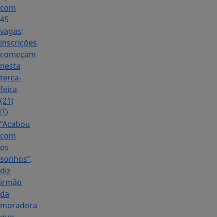
com
45
vagas;
inscrições
começam
nesta
terça-
feira
(21)
“Acabou
com
os
sonhos”,
diz
irmão
da
moradora