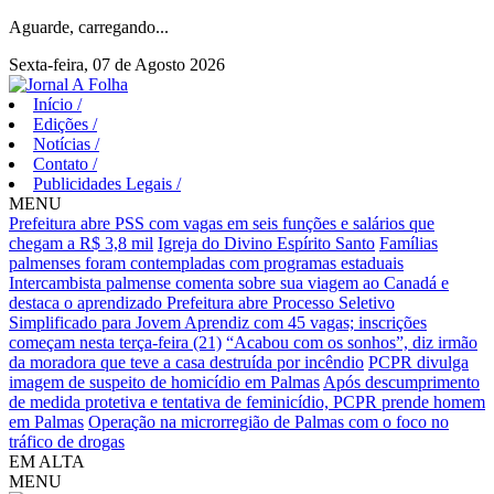
Aguarde, carregando...
Sexta-feira, 07 de Agosto 2026
Início
/
Edições
/
Notícias
/
Contato
/
Publicidades Legais
/
MENU
Prefeitura abre PSS com vagas em seis funções e salários que
chegam a R$ 3,8 mil
Igreja do Divino Espírito Santo
Famílias
palmenses foram contempladas com programas estaduais
Intercambista palmense comenta sobre sua viagem ao Canadá e
destaca o aprendizado
Prefeitura abre Processo Seletivo
Simplificado para Jovem Aprendiz com 45 vagas; inscrições
começam nesta terça-feira (21)
“Acabou com os sonhos”, diz irmão
da moradora que teve a casa destruída por incêndio
PCPR divulga
imagem de suspeito de homicídio em Palmas
Após descumprimento
de medida protetiva e tentativa de feminicídio, PCPR prende homem
em Palmas
Operação na microrregião de Palmas com o foco no
tráfico de drogas
EM ALTA
MENU