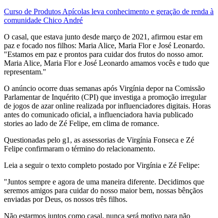
Curso de Produtos Apícolas leva conhecimento e geração de renda à
comunidade Chico André
O casal, que estava junto desde março de 2021, afirmou estar em
paz e focado nos filhos: Maria Alice, Maria Flor e José Leonardo.
"Estamos em paz e prontos para cuidar dos frutos do nosso amor.
Maria Alice, Maria Flor e José Leonardo amamos vocês e tudo que
representam."
O anúncio ocorre duas semanas após Virgínia depor na Comissão
Parlamentar de Inquérito (CPI) que investiga a promoção irregular
de jogos de azar online realizada por influenciadores digitais. Horas
antes do comunicado oficial, a influenciadora havia publicado
stories ao lado de Zé Felipe, em clima de romance.
Questionadas pelo g1, as assessorias de Virgínia Fonseca e Zé
Felipe confirmaram o término do relacionamento.
Leia a seguir o texto completo postado por Virgínia e Zé Felipe:
"Juntos sempre e agora de uma maneira diferente. Decidimos que
seremos amigos para cuidar do nosso maior bem, nossas bênçãos
enviadas por Deus, os nossos três filhos.
Não estarmos juntos como casal, nunca será motivo para não