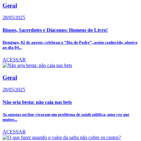
Geral
28/05/2025
Bispos, Sacerdotes e Diáconos: Homens do Livro!
Domingo, 02 de agosto, celebrau o “Dia do Padre”, assim conhecido, alusivo
ao dia 04...
ACESSAR
Geral
28/05/2025
Não seja besta: não caia nas bets
As apostas on-line viraram um problema de saúde pública, uma vez que
muitos...
ACESSAR