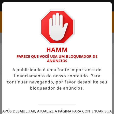
MENU
S COM VAGAS EM SEIS FUNÇÕES E SALÁRIOS QUE CHEGAM A R$
HAMM
PARECE QUE VOCÊ USA UM BLOQUEADOR DE
ANÚNCIOS
A publicidade é uma fonte importante de
financiamento do nosso conteúdo. Para
continuar navegando, por favor desabilite seu
NOTÍCIAS
GERAL
bloqueador de anúncios.
Fóssil de tartaruga gigante de 3
metros é descoberto por
pesquisadores na Amazônia
APÓS DESABILITAR, ATUALIZE A PÁGINA PARA CONTINUAR SUA