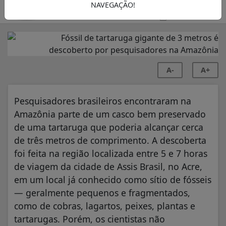
NAVEGAÇÃO!
A FOLHA
03/07/2025 14:22
A-
A+
Pesquisadores brasileiros encontraram na
Amazônia parte de um casco bem preservado
de uma tartaruga que poderia alcançar cerca
de três metros de comprimento. A descoberta
foi feita na região localizada entre 5 e 7 horas
de viagem da cidade de Assis Brasil, no Acre,
em um local já conhecido como sítio de fósseis
— geralmente pequenos e fragmentados,
como de cobras, lagartos, peixes, plantas e
tartarugas. Porém, os cientistas não