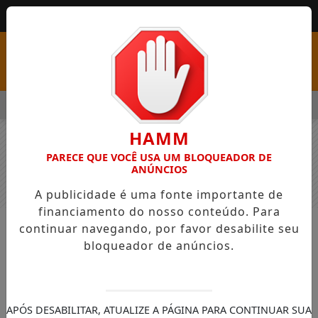
MENU
 COM VAGAS EM SEIS FUNÇÕES E SALÁRIOS QUE CHEGAM A R$ 
HAMM
PARECE QUE VOCÊ USA UM BLOQUEADOR DE
ANÚNCIOS
A publicidade é uma fonte importante de
financiamento do nosso conteúdo. Para
continuar navegando, por favor desabilite seu
NOTÍCIAS
GERAL
bloqueador de anúncios.
Assembleia lança guia de
documentação e direitos durante
debate sobre acolhimento a
APÓS DESABILITAR, ATUALIZE A PÁGINA PARA CONTINUAR SUA
migrantes e refugiados