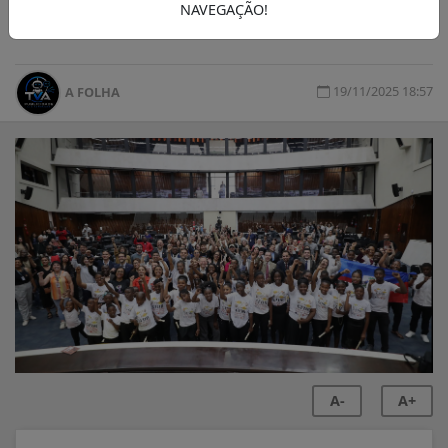
NAVEGAÇÃO!
Assembléia do Paraná
19/11/2025 18:57
A FOLHA
A-
A+