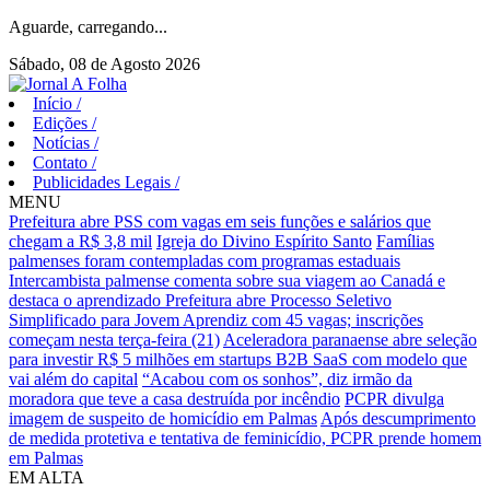
Aguarde, carregando...
Sábado, 08 de Agosto 2026
Início
/
Edições
/
Notícias
/
Contato
/
Publicidades Legais
/
MENU
Prefeitura abre PSS com vagas em seis funções e salários que
chegam a R$ 3,8 mil
Igreja do Divino Espírito Santo
Famílias
palmenses foram contempladas com programas estaduais
Intercambista palmense comenta sobre sua viagem ao Canadá e
destaca o aprendizado
Prefeitura abre Processo Seletivo
Simplificado para Jovem Aprendiz com 45 vagas; inscrições
começam nesta terça-feira (21)
Aceleradora paranaense abre seleção
para investir R$ 5 milhões em startups B2B SaaS com modelo que
vai além do capital
“Acabou com os sonhos”, diz irmão da
moradora que teve a casa destruída por incêndio
PCPR divulga
imagem de suspeito de homicídio em Palmas
Após descumprimento
de medida protetiva e tentativa de feminicídio, PCPR prende homem
em Palmas
EM ALTA