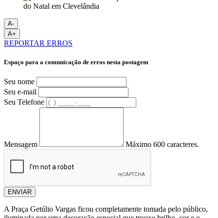
A-
A+
REPORTAR ERROS
Espaço para a comunicação de erros nesta postagem
Seu nome
Seu e-mail
Seu Telefone
Mensagem
Máximo 600 caracteres.
ENVIAR
A Praça Getúlio Vargas ficou completamente tomada pelo público,
iluminada por uma decoração especial que trouxe brilho, cor e o